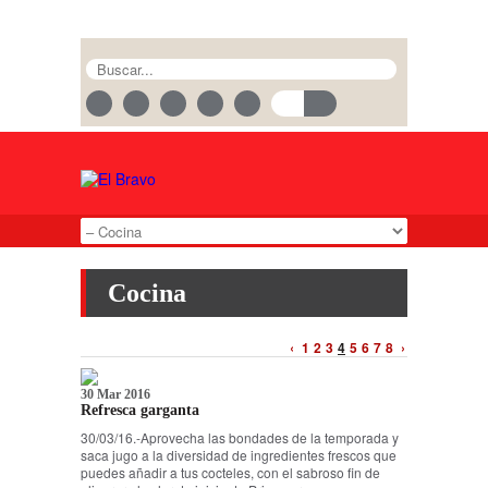
Cocina
‹
1
2
3
4
5
6
7
8
›
30 Mar 2016
Refresca garganta
30/03/16.-Aprovecha las bondades de la temporada y
saca jugo a la diversidad de ingredientes frescos que
puedes añadir a tus cocteles, con el sabroso fin de