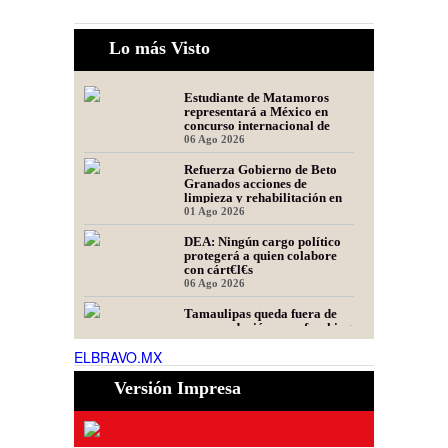
Lo más Visto
Estudiante de Matamoros
representará a México en
concurso internacional de
oratoria en Perú
06 Ago 2026
Refuerza Gobierno de Beto
Granados acciones de
limpieza y rehabilitación en
Los Presidentes
01 Ago 2026
DEA: Ningún cargo político
protegerá a quien colabore
con cárt€l€s
06 Ago 2026
Tamaulipas queda fuera de
recomendación para fracking
en la cuenca Tampico-
ELBRAVO.MX
Misantla, informa comité
06 Ago 2026
científico
Versión Impresa
Presidente de Fecanaco
cuestiona retenes en
carreteras de Tamaulipas;
afirma que generan molestias
06 Ago 2026