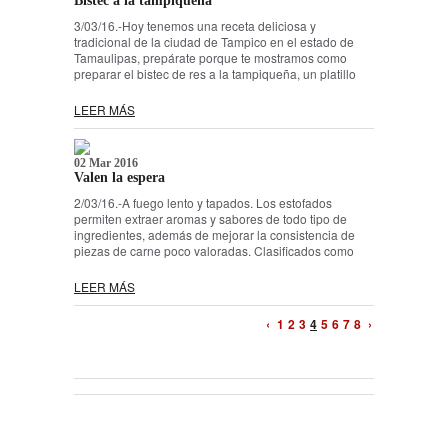
Bistec a la tampiqueña
3/03/16.-Hoy tenemos una receta deliciosa y
tradicional de la ciudad de Tampico en el estado de
Tamaulipas, prepárate porque te mostramos como
preparar el bistec de res a la tampiqueña, un platillo
LEER MÁS
02 Mar 2016
Valen la espera
2/03/16.-A fuego lento y tapados. Los estofados
permiten extraer aromas y sabores de todo tipo de
ingredientes, además de mejorar la consistencia de
piezas de carne poco valoradas. Clasificados como
LEER MÁS
‹
1
2
3
4
5
6
7
8
›