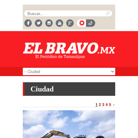
Ciudad
1
2
3
4
5
›