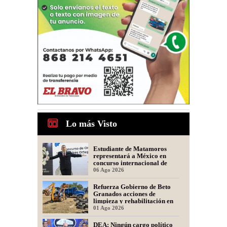
Lo más Visto
Estudiante de Matamoros
representará a México en
concurso internacional de
oratoria en Perú
06 Ago 2026
Refuerza Gobierno de Beto
Granados acciones de
limpieza y rehabilitación en
Los Presidentes
01 Ago 2026
DEA: Ningún cargo político