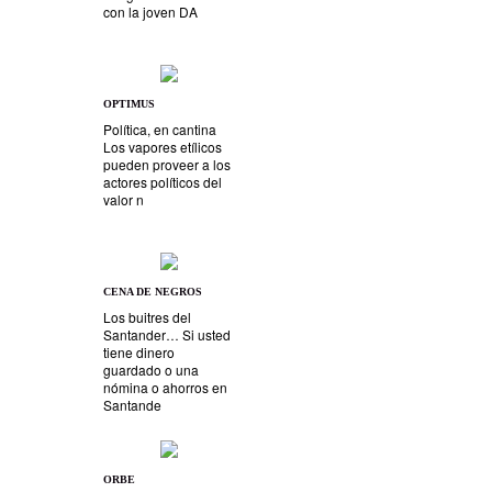
con la joven DA
OPTIMUS
Política, en cantina
Los vapores etílicos
pueden proveer a los
actores políticos del
valor n
CENA DE NEGROS
Los buitres del
Santander… Si usted
tiene dinero
guardado o una
nómina o ahorros en
Santande
ORBE