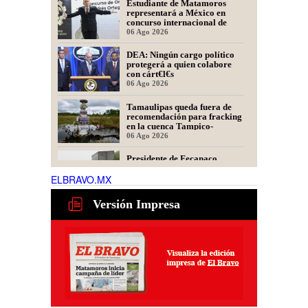
Estudiante de Matamoros
representará a México en
concurso internacional de
oratoria en Perú
06 Ago 2026
DEA: Ningún cargo político
protegerá a quien colabore
con cárt€l€s
06 Ago 2026
Tamaulipas queda fuera de
recomendación para fracking
en la cuenca Tampico-
Misantla, informa comité
06 Ago 2026
científico
Presidente de Fecanaco
cuestiona retenes en
carreteras de Tamaulipas;
ELBRAVO.MX
afirma que generan molestias
06 Ago 2026
Versión Impresa
Obras de infraestructura y
mejoramiento vial
transforman colonias de
Matamoros
02 Ago 2026