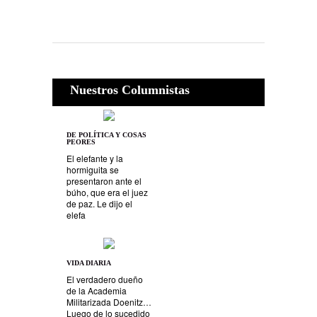
Nuestros Columnistas
DE POLÍTICA Y COSAS
PEORES
El elefante y la
hormiguita se
presentaron ante el
búho, que era el juez
de paz. Le dijo el
elefa
VIDA DIARIA
El verdadero dueño
de la Academia
Militarizada Doenitz…
Luego de lo sucedido