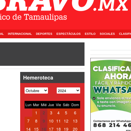
AL
INTERNACIONAL
DEPORTES
ESPECTÁCULOS
ESTILO
SOCIALES
CLASIF
Hemeroteca
Lun
Mar
Mié
Jue
Vie
Sáb
Dom
1
2
3
4
5
6
7
8
9
10
11
12
13
14
15
16
17
18
19
20