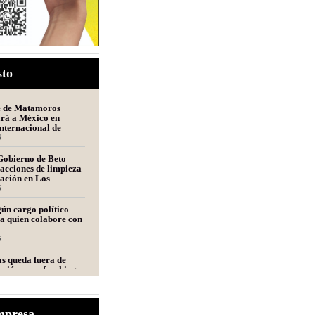
sto
e de Matamoros
ará a México en
nternacional de
n Perú
6
Gobierno de Beto
acciones de limpieza
tación en Los
s
6
ún cargo político
a quien colabore con
6
s queda fuera de
ción para fracking
nca Tampico-Misantla,
mité científico
6
e de Fecanaco
mpresa