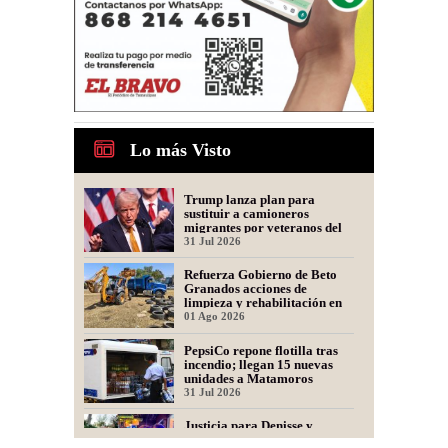
Lo más Visto
Trump lanza plan para
sustituir a camioneros
migrantes por veteranos del
Ejército
31 Jul 2026
Refuerza Gobierno de Beto
Granados acciones de
limpieza y rehabilitación en
Los Presidentes
01 Ago 2026
PepsiCo repone flotilla tras
incendio; llegan 15 nuevas
unidades a Matamoros
31 Jul 2026
Justicia para Denisse y
Dinorah: Convocan a Marcha