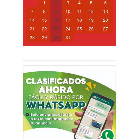
1
2
3
4
5
6
7
8
9
10
11
12
13
14
15
16
17
18
19
20
21
22
23
24
25
26
27
28
29
30
31