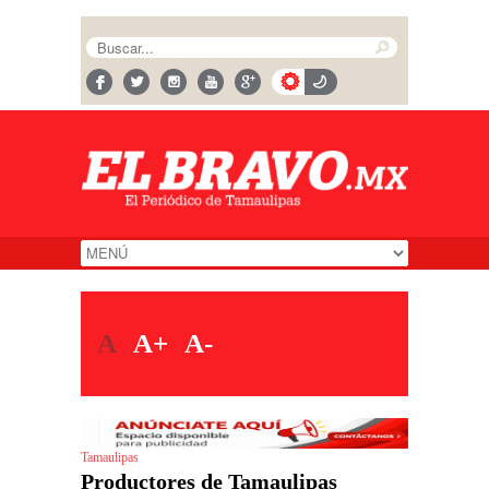
A
A+
A-
Tamaulipas
Productores de Tamaulipas