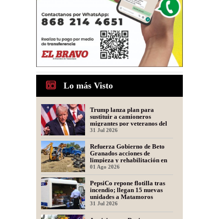
Lo más Visto
Trump lanza plan para
sustituir a camioneros
migrantes por veteranos del
Ejército
31 Jul 2026
Refuerza Gobierno de Beto
Granados acciones de
limpieza y rehabilitación en
Los Presidentes
01 Ago 2026
PepsiCo repone flotilla tras
incendio; llegan 15 nuevas
unidades a Matamoros
31 Jul 2026