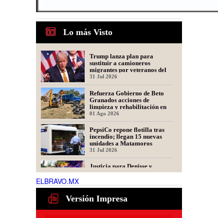
Lo más Visto
Trump lanza plan para
sustituir a camioneros
migrantes por veteranos del
Ejército
31 Jul 2026
Refuerza Gobierno de Beto
Granados acciones de
limpieza y rehabilitación en
Los Presidentes
01 Ago 2026
PepsiCo repone flotilla tras
incendio; llegan 15 nuevas
unidades a Matamoros
31 Jul 2026
Justicia para Denisse y
Dinorah: Convocan a Marcha
en Matamoros por las
ELBRAVO.MX
Mellizas Asesinadas
31 Jul 2026
Versión Impresa
Ser representante de una
fintech: dudas frecuentes