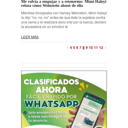
Me volvía a empujar y a retenerme: Mimi Haleyi
relata cómo Weinstein abusó de ella
Mientras forcejeaba con Harvey Weinstein, Mimi Haleyi
le dijo "no, no, no" antes de que éste la sujetara contra
una cama y le realizara sexo oral por la fuerza, declaró
la acusadora en un emotivo te
LEER MÁS
‹
4
5
6
7
8
9
10
11
12
›