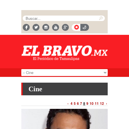
Cine
‹
4
5
6
7
8
9
10
11
12
›