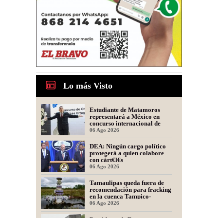
Lo más Visto
Estudiante de Matamoros
representará a México en
concurso internacional de
oratoria en Perú
06 Ago 2026
DEA: Ningún cargo político
protegerá a quien colabore
con cárt€l€s
06 Ago 2026
Tamaulipas queda fuera de
recomendación para fracking
en la cuenca Tampico-
Misantla, informa comité
06 Ago 2026
científico