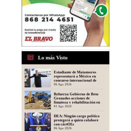
Lo más Visto
Estudiante de Matamoros
representará a México en
concurso internacional de
oratoria en Perú
06 Ago 2026
Refuerza Gobierno de Beto
Granados acciones de
limpieza y rehabilitación en
Los Presidentes
01 Ago 2026
DEA: Ningún cargo político
protegerá a quien colabore
con cárt€l€s
06 Ago 2026