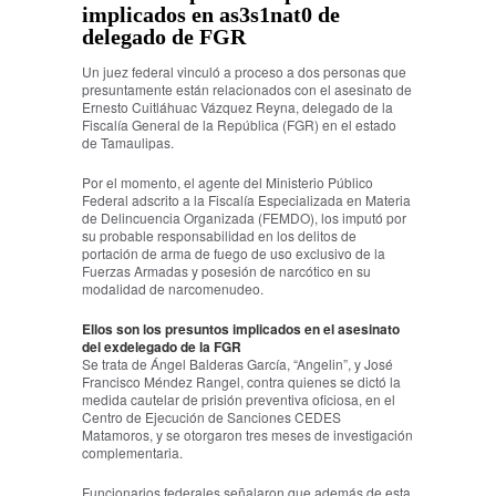
implicados en as3s1nat0 de
delegado de FGR
Un juez federal vinculó a proceso a dos personas que
presuntamente están relacionados con el asesinato de
Ernesto Cuitláhuac Vázquez Reyna, delegado de la
Fiscalía General de la República (FGR) en el estado
de Tamaulipas.
Por el momento, el agente del Ministerio Público
Federal adscrito a la Fiscalía Especializada en Materia
de Delincuencia Organizada (FEMDO), los imputó por
su probable responsabilidad en los delitos de
portación de arma de fuego de uso exclusivo de la
Fuerzas Armadas y posesión de narcótico en su
modalidad de narcomenudeo.
Ellos son los presuntos implicados en el asesinato
del exdelegado de la FGR
Se trata de Ángel Balderas García, “Angelin”, y José
Francisco Méndez Rangel, contra quienes se dictó la
medida cautelar de prisión preventiva oficiosa, en el
Centro de Ejecución de Sanciones CEDES
Matamoros, y se otorgaron tres meses de investigación
complementaria.
Funcionarios federales señalaron que además de esta