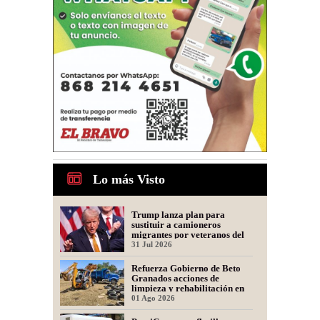
Lo más Visto
Trump lanza plan para
sustituir a camioneros
migrantes por veteranos del
Ejército
31 Jul 2026
Refuerza Gobierno de Beto
Granados acciones de
limpieza y rehabilitación en
Los Presidentes
01 Ago 2026