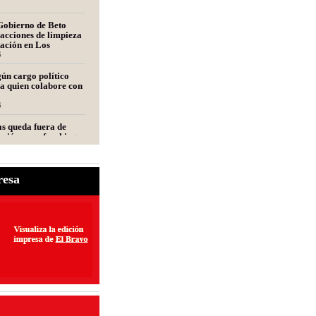
Gobierno de Beto
acciones de limpieza
tación en Los
s
6
ún cargo político
a quien colabore con
6
s queda fuera de
ción para fracking
nca Tampico-Misantla,
mité científico
6
resa
e de Fecanaco
retenes en carreteras
ipas; afirma que
olestias
6