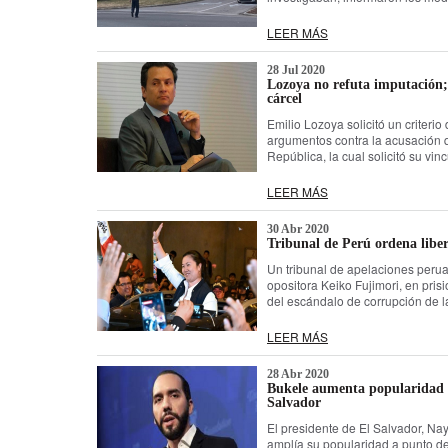
LEER MÁS
28 Jul 2020
Lozoya no refuta imputación; 
cárcel
Emilio Lozoya solicitó un criteri
argumentos contra la acusación qu
República, la cual solicitó su vin
LEER MÁS
30 Abr 2020
Tribunal de Perú ordena libe
Un tribunal de apelaciones peruan
opositora Keiko Fujimori, en pri
del escándalo de corrupción de l
LEER MÁS
28 Abr 2020
Bukele aumenta popularidad t
Salvador
El presidente de El Salvador, Nay
amplía su popularidad a punto de