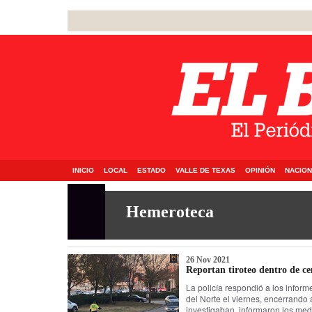
INICIO
LOCAL
ESTADO
VALLE DE TEXAS
OPINIÓN
NACION
Hemeroteca
26 Nov 2021
Reportan tiroteo dentro de ce
La policía respondió a los infor
del Norte el viernes, encerrando 
investigaban, informaron los med