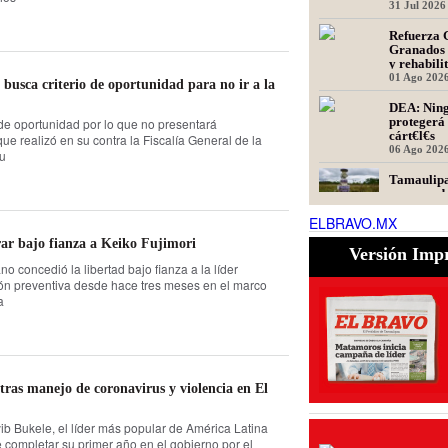
31 Jul 2026
Refuerza 
Granados 
y rehabili
Presidente
01 Ago 202
busca criterio de oportunidad para no ir a la
DEA: Ning
protegerá 
o de oportunidad por lo que no presentará
cárt€l€s
e realizó en su contra la Fiscalía General de la
06 Ago 202
cu
Tamaulipa
recomenda
en la cue
ELBRAVO.MX
informa co
06 Ago 202
rar bajo fianza a Keiko Fujimori
Versión Imp
President
cuestiona 
o concedió la libertad bajo fianza a la líder
de Tamaul
sión preventiva desde hace tres meses en el marco
generan m
06 Ago 202
a
ras manejo de coronavirus y violencia en El
ib Bukele, el líder más popular de América Latina
 completar su primer año en el gobierno por el