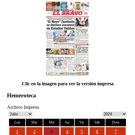
Clic en la imagen para ver la versión impresa
Hemeroteca
Archivo Impreso
Lun
Mar
Mié
Jue
Vie
Sáb
Dom
1
2
3
4
5
6
7