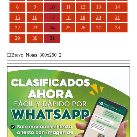
8
9
10
11
12
13
14
15
16
17
18
19
20
21
22
23
24
25
26
27
28
29
30
31
ElBravo_Notas_300x250_2