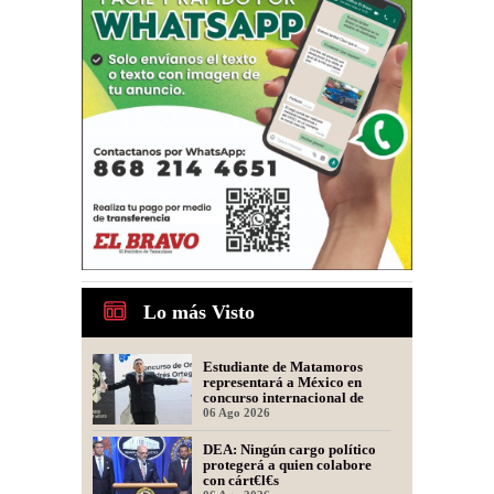
Lo más Visto
Estudiante de Matamoros
representará a México en
concurso internacional de
oratoria en Perú
06 Ago 2026
DEA: Ningún cargo político
protegerá a quien colabore
con cárt€l€s