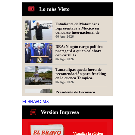
Lo más Visto
Estudiante de Matamoros
representará a México en
concurso internacional de
oratoria en Perú
06 Ago 2026
DEA: Ningún cargo político
protegerá a quien colabore
con cárt€l€s
06 Ago 2026
Tamaulipas queda fuera de
recomendación para fracking
en la cuenca Tampico-
Misantla, informa comité
06 Ago 2026
científico
Presidente de Fecanaco
cuestiona retenes en
carreteras de Tamaulipas;
ELBRAVO.MX
afirma que generan molestias
06 Ago 2026
Versión Impresa
Obras de infraestructura y
mejoramiento vial
transforman colonias de
Matamoros
02 Ago 2026