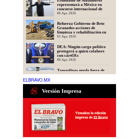
Estudiante de Matamoros
representará a México en
concurso internacional de
oratoria en Perú
06 Ago 2026
Refuerza Gobierno de Beto
Granados acciones de
limpieza y rehabilitación en
Los Presidentes
01 Ago 2026
DEA: Ningún cargo político
protegerá a quien colabore
con cárt€l€s
06 Ago 2026
Tamaulipas queda fuera de
recomendación para fracking
en la cuenca Tampico-
ELBRAVO.MX
Misantla, informa comité
06 Ago 2026
científico
Versión Impresa
Presidente de Fecanaco
cuestiona retenes en
carreteras de Tamaulipas;
afirma que generan molestias
06 Ago 2026