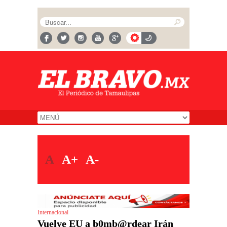
A
A+
A-
Internacional
Vuelve EU a b0mb@rdear Irán