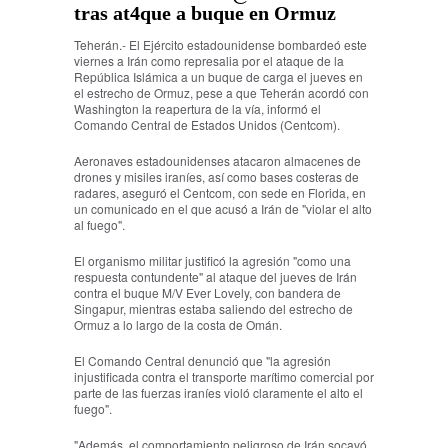
tras at4que a buque en Ormuz
Teherán.- El Ejército estadounidense bombardeó este
viernes a Irán como represalia por el ataque de la
República Islámica a un buque de carga el jueves en
el estrecho de Ormuz, pese a que Teherán acordó con
Washington la reapertura de la vía, informó el
Comando Central de Estados Unidos (Centcom).
Aeronaves estadounidenses atacaron almacenes de
drones y misiles iraníes, así como bases costeras de
radares, aseguró el Centcom, con sede en Florida, en
un comunicado en el que acusó a Irán de "violar el alto
al fuego".
El organismo militar justificó la agresión "como una
respuesta contundente" al ataque del jueves de Irán
contra el buque M/V Ever Lovely, con bandera de
Singapur, mientras estaba saliendo del estrecho de
Ormuz a lo largo de la costa de Omán.
El Comando Central denunció que "la agresión
injustificada contra el transporte marítimo comercial por
parte de las fuerzas iraníes violó claramente el alto el
fuego".
"Además, el comportamiento peligroso de Irán socavó