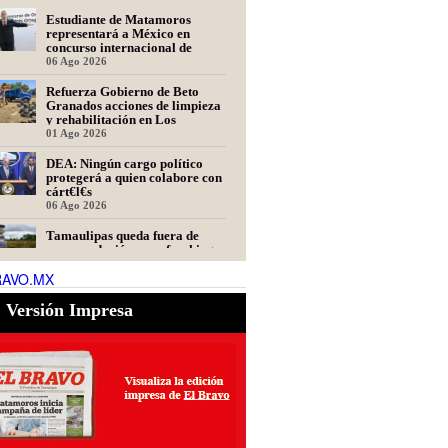
Estudiante de Matamoros
representará a México en
concurso internacional de
oratoria en Perú
06 Ago 2026
Refuerza Gobierno de Beto
Granados acciones de limpieza
y rehabilitación en Los
Presidentes
01 Ago 2026
DEA: Ningún cargo político
protegerá a quien colabore con
cárt€l€s
06 Ago 2026
Tamaulipas queda fuera de
recomendación para fracking
en la cuenca Tampico-Misantla,
RAVO.MX
informa comité científico
06 Ago 2026
Versión Impresa
Presidente de Fecanaco
cuestiona retenes en carreteras
de Tamaulipas; afirma que
generan molestias
06 Ago 2026