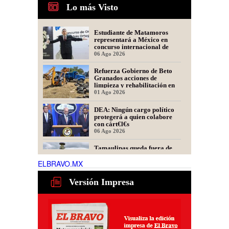
Lo más Visto
Estudiante de Matamoros
representará a México en
concurso internacional de
oratoria en Perú
06 Ago 2026
Refuerza Gobierno de Beto
Granados acciones de
limpieza y rehabilitación en
Los Presidentes
01 Ago 2026
DEA: Ningún cargo político
protegerá a quien colabore
con cárt€l€s
06 Ago 2026
Tamaulipas queda fuera de
recomendación para fracking
en la cuenca Tampico-
ELBRAVO.MX
Misantla, informa comité
06 Ago 2026
científico
Versión Impresa
Presidente de Fecanaco
cuestiona retenes en
carreteras de Tamaulipas;
afirma que generan molestias
06 Ago 2026