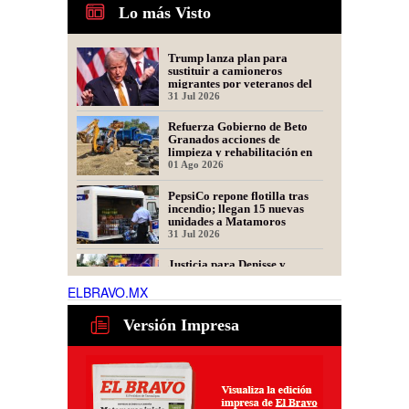
Lo más Visto
Trump lanza plan para
sustituir a camioneros
migrantes por veteranos del
Ejército
31 Jul 2026
Refuerza Gobierno de Beto
Granados acciones de
limpieza y rehabilitación en
Los Presidentes
01 Ago 2026
PepsiCo repone flotilla tras
incendio; llegan 15 nuevas
unidades a Matamoros
31 Jul 2026
Justicia para Denisse y
Dinorah: Convocan a Marcha
en Matamoros por las
ELBRAVO.MX
Mellizas Asesinadas
31 Jul 2026
Versión Impresa
Tamaulipas alista nuevo plan
para recuperar exportaciones
de ganado
31 Jul 2026