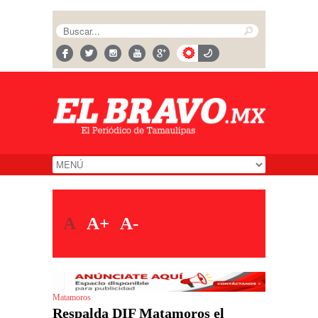
A
A+
A-
Matamoros
Respalda DIF Matamoros el