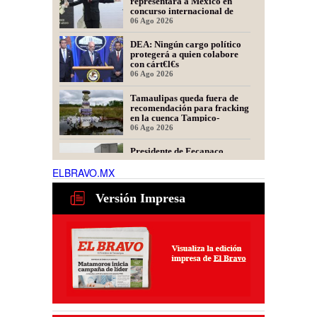
representará a México en
concurso internacional de
oratoria en Perú
06 Ago 2026
DEA: Ningún cargo político
protegerá a quien colabore
con cárt€l€s
06 Ago 2026
Tamaulipas queda fuera de
recomendación para fracking
en la cuenca Tampico-
Misantla, informa comité
06 Ago 2026
científico
Presidente de Fecanaco
cuestiona retenes en
carreteras de Tamaulipas;
ELBRAVO.MX
afirma que generan molestias
06 Ago 2026
Versión Impresa
Obras de infraestructura y
mejoramiento vial
transforman colonias de
Matamoros
02 Ago 2026