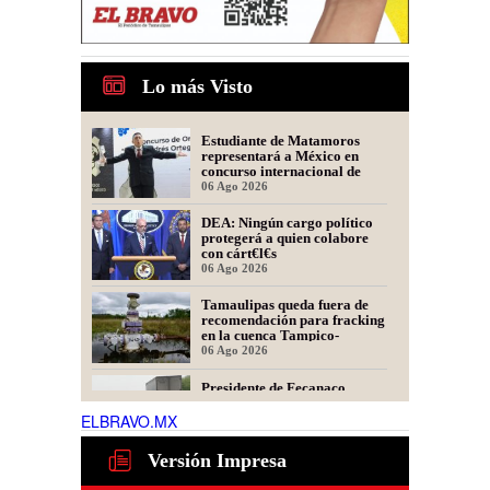
Lo más Visto
Estudiante de Matamoros
representará a México en
concurso internacional de
oratoria en Perú
06 Ago 2026
DEA: Ningún cargo político
protegerá a quien colabore
con cárt€l€s
06 Ago 2026
Tamaulipas queda fuera de
recomendación para fracking
en la cuenca Tampico-
Misantla, informa comité
06 Ago 2026
científico
Presidente de Fecanaco
cuestiona retenes en
carreteras de Tamaulipas;
ELBRAVO.MX
afirma que generan molestias
06 Ago 2026
Versión Impresa
Obras de infraestructura y
mejoramiento vial