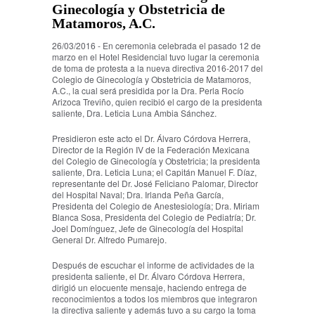
Ginecología y Obstetricia de
Matamoros, A.C.
26/03/2016 - En ceremonia celebrada el pasado 12 de
marzo en el Hotel Residencial tuvo lugar la ceremonia
de toma de protesta a la nueva directiva 2016-2017 del
Colegio de Ginecología y Obstetricia de Matamoros,
A.C., la cual será presidida por la Dra. Perla Rocío
Arizoca Treviño, quien recibió el cargo de la presidenta
saliente, Dra. Leticia Luna Ambia Sánchez.
Presidieron este acto el Dr. Álvaro Córdova Herrera,
Director de la Región IV de la Federación Mexicana
del Colegio de Ginecología y Obstetricia; la presidenta
saliente, Dra. Leticia Luna; el Capitán Manuel F. Díaz,
representante del Dr. José Feliciano Palomar, Director
del Hospital Naval; Dra. Irlanda Peña García,
Presidenta del Colegio de Anestesiología; Dra. Miriam
Blanca Sosa, Presidenta del Colegio de Pediatría; Dr.
Joel Domínguez, Jefe de Ginecología del Hospital
General Dr. Alfredo Pumarejo.
Después de escuchar el informe de actividades de la
presidenta saliente, el Dr. Álvaro Córdova Herrera,
dirigió un elocuente mensaje, haciendo entrega de
reconocimientos a todos los miembros que integraron
la directiva saliente y además tuvo a su cargo la toma