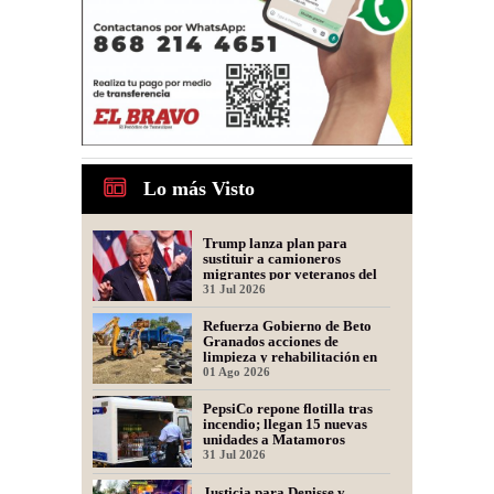
Lo más Visto
Trump lanza plan para
sustituir a camioneros
migrantes por veteranos del
Ejército
31 Jul 2026
Refuerza Gobierno de Beto
Granados acciones de
limpieza y rehabilitación en
Los Presidentes
01 Ago 2026
PepsiCo repone flotilla tras
incendio; llegan 15 nuevas
unidades a Matamoros
31 Jul 2026
Justicia para Denisse y