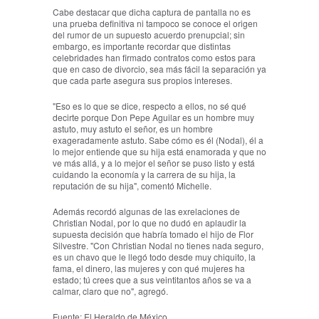
Cabe destacar que dicha captura de pantalla no es
una prueba definitiva ni tampoco se conoce el origen
del rumor de un supuesto acuerdo prenupcial; sin
embargo, es importante recordar que distintas
celebridades han firmado contratos como estos para
que en caso de divorcio, sea más fácil la separación ya
que cada parte asegura sus propios intereses.
"Eso es lo que se dice, respecto a ellos, no sé qué
decirte porque Don Pepe Aguilar es un hombre muy
astuto, muy astuto el señor, es un hombre
exageradamente astuto. Sabe cómo es él (Nodal), él a
lo mejor entiende que su hija está enamorada y que no
ve más allá, y a lo mejor el señor se puso listo y está
cuidando la economía y la carrera de su hija, la
reputación de su hija", comentó Michelle.
Además recordó algunas de las exrelaciones de
Christian Nodal, por lo que no dudó en aplaudir la
supuesta decisión que habría tomado el hijo de Flor
Silvestre. "Con Christian Nodal no tienes nada seguro,
es un chavo que le llegó todo desde muy chiquito, la
fama, el dinero, las mujeres y con qué mujeres ha
estado; tú crees que a sus veintitantos años se va a
calmar, claro que no", agregó.
Fuente: El Heraldo de México