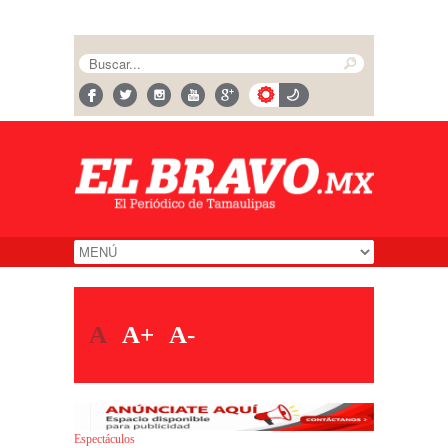
A
A+
A-
Espectáculos