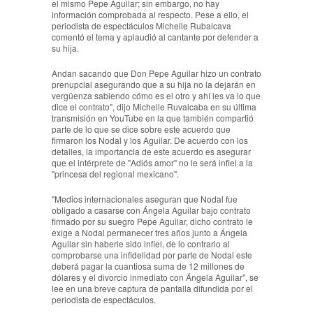
el mismo Pepe Aguilar; sin embargo, no hay
información comprobada al respecto. Pese a ello, el
periodista de espectáculos Michelle Rubalcava
comentó el tema y aplaudió al cantante por defender a
su hija.
Andan sacando que Don Pepe Aguilar hizo un contrato
prenupcial asegurando que a su hija no la dejarán en
vergüenza sabiendo cómo es el otro y ahí les va lo que
dice el contrato", dijo Michelle Ruvalcaba en su última
transmisión en YouTube en la que también compartió
parte de lo que se dice sobre este acuerdo que
firmaron los Nodal y los Aguilar. De acuerdo con los
detalles, la importancia de este acuerdo es asegurar
que el intérprete de "Adiós amor" no le será infiel a la
"princesa del regional mexicano".
"Medios internacionales aseguran que Nodal fue
obligado a casarse con Ángela Aguilar bajo contrato
firmado por su suegro Pepe Aguilar, dicho contrato le
exige a Nodal permanecer tres años junto a Ángela
Aguilar sin haberle sido infiel, de lo contrario al
comprobarse una infidelidad por parte de Nodal este
deberá pagar la cuantiosa suma de 12 millones de
dólares y el divorcio inmediato con Ángela Aguilar", se
lee en una breve captura de pantalla difundida por el
periodista de espectáculos.