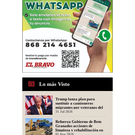
Lo más Visto
Trump lanza plan para
sustituir a camioneros
migrantes por veteranos del
Ejército
31 Jul 2026
Refuerza Gobierno de Beto
Granados acciones de
limpieza y rehabilitación en
Los Presidentes
01 Ago 2026