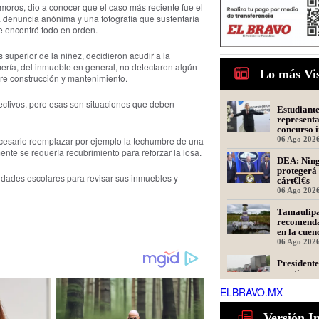
oros, dio a conocer que el caso más reciente fue el
na denuncia anónima y una fotografía que sustentaría
se encontró todo en orden.
superior de la niñez, decidieron acudir a la
omería, del inmueble en general, no detectaron algún
Lo más Vi
bre construcción y mantenimiento.
rectivos, pero esas son situaciones que deben
Estudiant
represent
concurso i
oratoria e
06 Ago 202
ecesario reemplazar por ejemplo la techumbre de una
nte se requería recubrimiento para reforzar la losa.
DEA: Ning
protegerá 
idades escolares para revisar sus inmuebles y
cárt€l€s
06 Ago 202
Tamaulipa
recomenda
en la cue
informa co
06 Ago 202
President
cuestiona 
de Tamaul
ELBRAVO.MX
generan m
06 Ago 202
Obras de i
Versión I