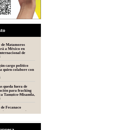
sto
e de Matamoros
ará a México en
nternacional de
n Perú
6
ún cargo político
a quien colabore con
6
s queda fuera de
ción para fracking
nca Tampico-Misantla,
mité científico
6
e de Fecanaco
retenes en carreteras
ipas; afirma que
olestias
6
nfraestructura y
mpresa