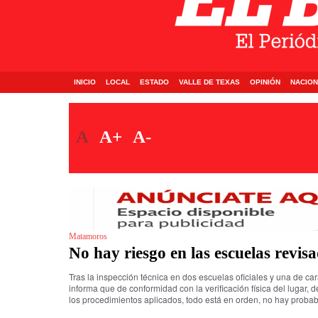
INICIO
LOCAL
ESTADO
VALLE DE TEXAS
OPINIÓN
NACION
A
A+
A-
Matamoros
No hay riesgo en las escuelas revis
Tras la inspección técnica en dos escuelas oficiales y una de car
informa que de conformidad con la verificación física del lugar,
los procedimientos aplicados, todo está en orden, no hay probabl