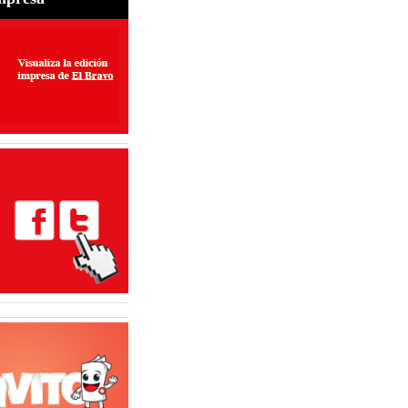
nto vial transforman
de Matamoros
6