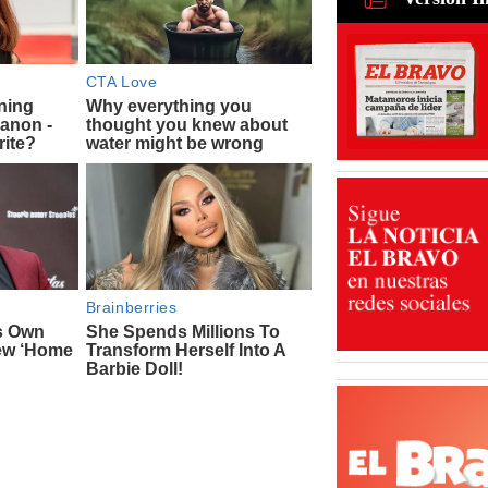
mejoramie
colonias 
02 Ago 202