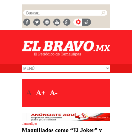
A
A+
A-
Tamaulipas
Maquillados como “El Joker” y