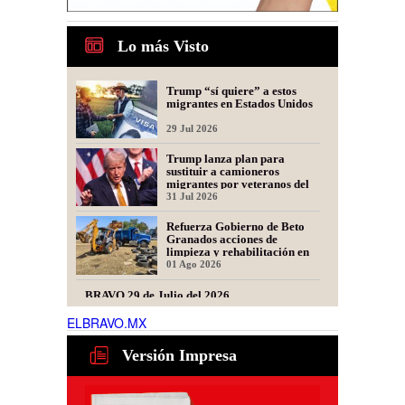
Lo más Visto
Trump “sí quiere” a estos
migrantes en Estados Unidos
29 Jul 2026
Trump lanza plan para
sustituir a camioneros
migrantes por veteranos del
Ejército
31 Jul 2026
Refuerza Gobierno de Beto
Granados acciones de
limpieza y rehabilitación en
Los Presidentes
01 Ago 2026
BRAVO 29 de Julio del 2026
ELBRAVO.MX
29 Jul 2026
Versión Impresa
Ser representante de una
fintech: dudas frecuentes
30 Jul 2026