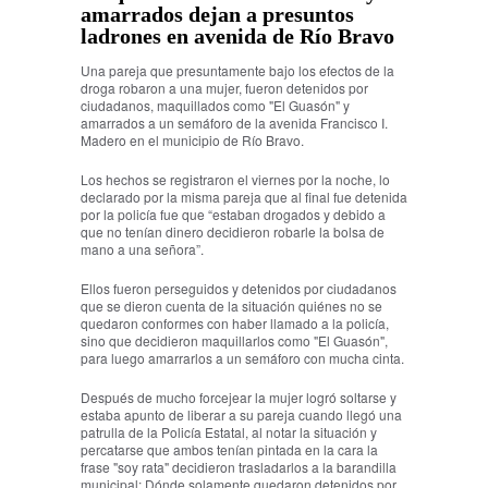
amarrados dejan a presuntos
ladrones en avenida de Río Bravo
Una pareja que presuntamente bajo los efectos de la
droga robaron a una mujer, fueron detenidos por
ciudadanos, maquillados como "El Guasón" y
amarrados a un semáforo de la avenida Francisco I.
Madero en el municipio de Río Bravo.
Los hechos se registraron el viernes por la noche, lo
declarado por la misma pareja que al final fue detenida
por la policía fue que “estaban drogados y debido a
que no tenían dinero decidieron robarle la bolsa de
mano a una señora”.
Ellos fueron perseguidos y detenidos por ciudadanos
que se dieron cuenta de la situación quiénes no se
quedaron conformes con haber llamado a la policía,
sino que decidieron maquillarlos como "El Guasón",
para luego amarrarlos a un semáforo con mucha cinta.
Después de mucho forcejear la mujer logró soltarse y
estaba apunto de liberar a su pareja cuando llegó una
patrulla de la Policía Estatal, al notar la situación y
percatarse que ambos tenían pintada en la cara la
frase "soy rata" decidieron trasladarlos a la barandilla
municipal; Dónde solamente quedaron detenidos por