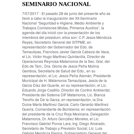
SEMINARIO NACIONAL
7/07/2017 - El pasado 28 de junio del presente año se
llevó a cabo la inauguración del XII Seminario
Nacional “Seguridad e Higiene, Medio Ambiente y
Trabajos Comisiones Mixtas, Primeros Auxilios”, la
agenda del día inició con la presentación de los
miembros del presidum, ellos son: C.P. Jesús Mendoza
Reyes, Secretario General del SITPME; en
representación del Gobernador del Edo. de
Tamaulipas, Francisco Javier García Cabeza de Vaca,
el Lic. Víctor Hugo Martínez Quintanilla, Director de
Operaciones Reynosa-Matamoros de la Sec. Gral. del
Edo de Tam.; Dra. Gloria de Jesús Peña Molina
Gamboa, Secretaria de Salud del Edo., en su
representación, el Lic. Jesús Peña Alemán; Presidente
Municipal de H. Matamoros Tamaulipas, Jesús de la
Garza Díaz del Guante, en su representación, el Lic.
Eduardo Jorge Castillo, Director de Control Ambiental;
Presidenta del Sistema DIF Matamoros, Lic. Blanca
Treviño de De la Garza, en representación, la Dra.
Dulce María Martínez García; Carlo Gerardo Martínez
Guerra, Comandante de Bomberos; en representación
del presidente de la Cruz Roja Mexicana, Delegación
Matamoros, Dr. Arturo González Morales, el Lic.
Francisco Gabriel Ponce Lara; Ing. Diego Alvarado,
Secretario de Trabajo y Previsión Social; Lic. Luis
Gabriel Mendoza Fierros, Subsecretario General del