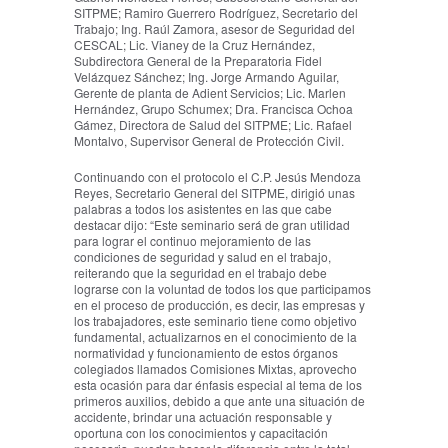
SITPME; Ramiro Guerrero Rodríguez, Secretario del
Trabajo; Ing. Raúl Zamora, asesor de Seguridad del
CESCAL; Lic. Vianey de la Cruz Hernández,
Subdirectora General de la Preparatoria Fidel
Velázquez Sánchez; Ing. Jorge Armando Aguilar,
Gerente de planta de Adient Servicios; Lic. Marlen
Hernández, Grupo Schumex; Dra. Francisca Ochoa
Gámez, Directora de Salud del SITPME; Lic. Rafael
Montalvo, Supervisor General de Protección Civil.
Continuando con el protocolo el C.P. Jesús Mendoza
Reyes, Secretario General del SITPME, dirigió unas
palabras a todos los asistentes en las que cabe
destacar dijo: “Este seminario será de gran utilidad
para lograr el continuo mejoramiento de las
condiciones de seguridad y salud en el trabajo,
reiterando que la seguridad en el trabajo debe
lograrse con la voluntad de todos los que participamos
en el proceso de producción, es decir, las empresas y
los trabajadores, este seminario tiene como objetivo
fundamental, actualizarnos en el conocimiento de la
normatividad y funcionamiento de estos órganos
colegiados llamados Comisiones Mixtas, aprovecho
esta ocasión para dar énfasis especial al tema de los
primeros auxilios, debido a que ante una situación de
accidente, brindar una actuación responsable y
oportuna con los conocimientos y capacitación