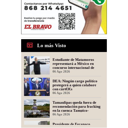
Lo más Visto
Estudiante de Matamoros
representará a México en
concurso internacional de
oratoria en Perú
06 Ago 2026
DEA: Ningún cargo político
protegerá a quien colabore
con cárt€l€s
06 Ago 2026
Tamaulipas queda fuera de
recomendación para fracking
en la cuenca Tampico-
Misantla, informa comité
06 Ago 2026
científico
Presidente de Fecanaco