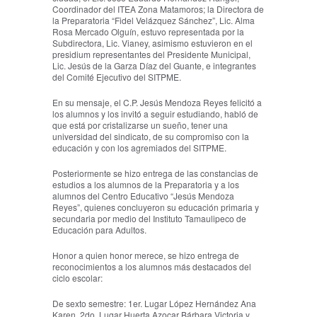
Coordinador del ITEA Zona Matamoros; la Directora de
la Preparatoria “Fidel Velázquez Sánchez”, Lic. Alma
Rosa Mercado Olguín, estuvo representada por la
Subdirectora, Lic. Vianey, asimismo estuvieron en el
presidium representantes del Presidente Municipal,
Lic. Jesús de la Garza Díaz del Guante, e integrantes
del Comité Ejecutivo del SITPME.
En su mensaje, el C.P. Jesús Mendoza Reyes felicitó a
los alumnos y los invitó a seguir estudiando, habló de
que está por cristalizarse un sueño, tener una
universidad del sindicato, de su compromiso con la
educación y con los agremiados del SITPME.
Posteriormente se hizo entrega de las constancias de
estudios a los alumnos de la Preparatoria y a los
alumnos del Centro Educativo “Jesús Mendoza
Reyes”, quienes concluyeron su educación primaria y
secundaria por medio del Instituto Tamaulipeco de
Educación para Adultos.
Honor a quien honor merece, se hizo entrega de
reconocimientos a los alumnos más destacados del
ciclo escolar:
De sexto semestre: 1er. Lugar López Hernández Ana
Karen, 2do. Lugar Huerta Azocar Bárbara Victoria y