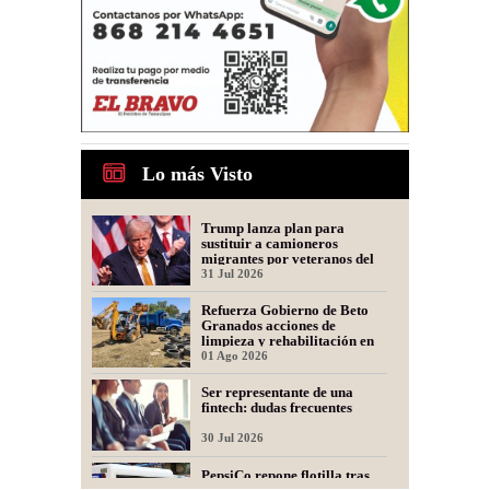
Lo más Visto
Trump lanza plan para
sustituir a camioneros
migrantes por veteranos del
Ejército
31 Jul 2026
Refuerza Gobierno de Beto
Granados acciones de
limpieza y rehabilitación en
Los Presidentes
01 Ago 2026
Ser representante de una
fintech: dudas frecuentes
30 Jul 2026
PepsiCo repone flotilla tras