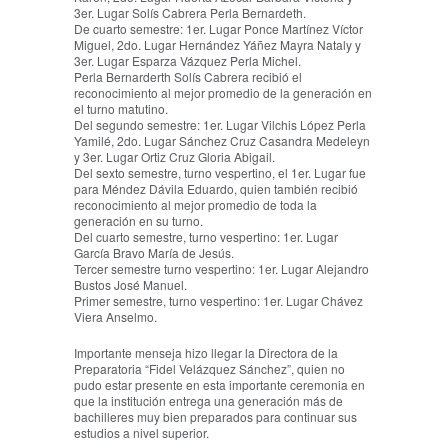
3er. Lugar Solís Cabrera Perla Bernardeth.
De cuarto semestre: 1er. Lugar Ponce Martínez Víctor
Miguel, 2do. Lugar Hernández Yáñez Mayra Nataly y
3er. Lugar Esparza Vázquez Perla Michel.
Perla Bernarderth Solís Cabrera recibió el
reconocimiento al mejor promedio de la generación en
el turno matutino.
Del segundo semestre: 1er. Lugar Vilchis López Perla
Yamilé, 2do. Lugar Sánchez Cruz Casandra Medeleyn
y 3er. Lugar Ortiz Cruz Gloria Abigail.
Del sexto semestre, turno vespertino, el 1er. Lugar fue
para Méndez Dávila Eduardo, quien también recibió
reconocimiento al mejor promedio de toda la
generación en su turno.
Del cuarto semestre, turno vespertino: 1er. Lugar
García Bravo María de Jesús.
Tercer semestre turno vespertino: 1er. Lugar Alejandro
Bustos José Manuel.
Primer semestre, turno vespertino: 1er. Lugar Chávez
Viera Anselmo.
Importante menseja hizo llegar la Directora de la
Preparatoria “Fidel Velázquez Sánchez”, quien no
pudo estar presente en esta importante ceremonia en
que la institución entrega una generación más de
bachilleres muy bien preparados para continuar sus
estudios a nivel superior.