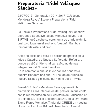
Preparatoria “Fidel Velázquez
Sánchez»
23/07/2017.- Generación 2014-2017 “C.P. Jesús
Mendoza Reyes” Escuela Preparatoria “Fidel
Velázquez Sánchez
La Escuela Preparatoria “Fidel Velázquez Sánchez”
del Centro Educativo “Jesús Mendoza Reyes” del
SIPTME llevó a cabo su ceremonia de graduación, la
cual tuvo lugar en el auditorio “Joaquín Gamboa
Pascoe” de este sindicato.
Antes se ofició una misa de acción de gracias en la
Iglesia Catedral de Nuestra Señora del Refugio, a
donde asistió el líder sindical, así como demás
integrantes del Comité Ejecutivo.
En la ceremonia que se inició con los honores a
nuestra Bandera nacional, al Escudo de Armas de
nuestro Estado y el canto del himno del SITPME.
Fue el C.P. Jesús Mendoza Reyes, quien dio la
bienvenida a los integrantes del presidium que contó
con la representación del Secretario de Educación en
el Estado, Dr. Héctor Escobar Salazar, en la Dra. María
Elena Flores Montalvo, Titular del CREDE en nuestra
ciudad; el Lic. José Eduardo Hernández Rangel,