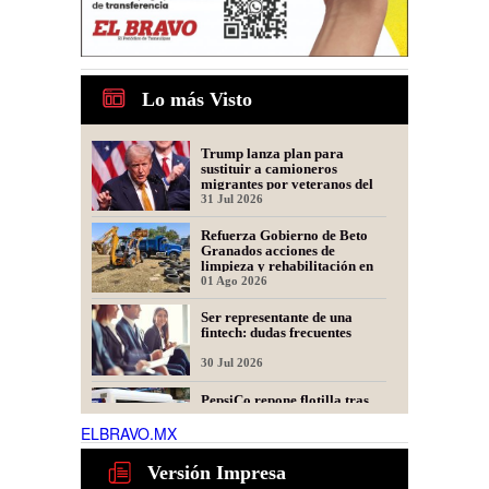
Lo más Visto
Trump lanza plan para
sustituir a camioneros
migrantes por veteranos del
Ejército
31 Jul 2026
Refuerza Gobierno de Beto
Granados acciones de
limpieza y rehabilitación en
Los Presidentes
01 Ago 2026
Ser representante de una
fintech: dudas frecuentes
30 Jul 2026
PepsiCo repone flotilla tras
incendio; llegan 15 nuevas
unidades a Matamoros
ELBRAVO.MX
31 Jul 2026
Versión Impresa
Justicia para Denisse y