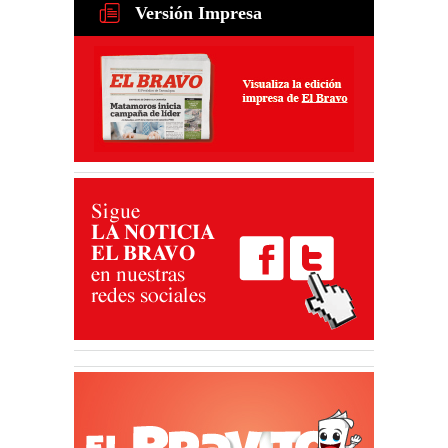
Versión Impresa
Obras de infraestructura y
mejoramiento vial
transforman colonias de
Matamoros
02 Ago 2026