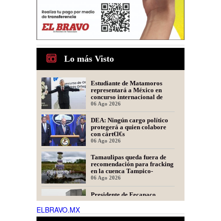
Lo más Visto
Estudiante de Matamoros
representará a México en
concurso internacional de
oratoria en Perú
06 Ago 2026
DEA: Ningún cargo político
protegerá a quien colabore
con cárt€l€s
06 Ago 2026
Tamaulipas queda fuera de
recomendación para fracking
en la cuenca Tampico-
Misantla, informa comité
06 Ago 2026
científico
Presidente de Fecanaco
cuestiona retenes en
carreteras de Tamaulipas;
ELBRAVO.MX
afirma que generan molestias
06 Ago 2026