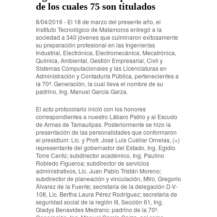
de los cuales 75 son titulados
8/04/2016 - El 18 de marzo del presente año, el
Instituto Tecnológico de Matamoros entregó a la
sociedad a 340 jóvenes que culminaron exitosamente
su preparación profesional en las Ingenierías
Industrial, Electrónica, Electromecánica, Mecatrónica,
Química, Ambiental, Gestión Empresarial, Civil y
Sistemas Computacionales y las Licenciaturas en
Administración y Contaduría Pública, pertenecientes a
la 70ª. Generación, la cual lleva el nombre de su
padrino, Ing. Manuel García Garza.
El acto protocolario inició con los honores
correspondientes a nuestro Lábaro Patrio y al Escudo
de Armas de Tamaulipas. Posteriormente se hizo la
presentación de las personalidades que conformaron
el presidium: Lic. y Profr. José Luis Cuéllar Ornelas, (+)
representante del gobernador del Estado, Ing. Egidio
Torre Cantú; subdirector académico, Ing. Paulino
Robledo Figueroa; subdirector de servicios
administrativos, Lic. Juan Pablo Tristán Moreno;
subdirector de planeación y vinculación, Mtro. Gregorio
Álvarez de la Fuente; secretaria de la delegación D-V-
108, Lic. Bertha Laura Pérez Rodríguez; secretaria de
seguridad social de la región III, Sección 61, Ing.
Gladys Benavides Medrano; padrino de la 70ª.