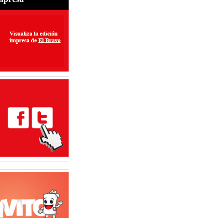
nto vial transforman
de Matamoros
6