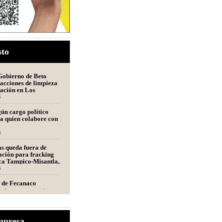
sto
Gobierno de Beto
acciones de limpieza
tación en Los
s
6
ún cargo político
a quien colabore con
6
s queda fuera de
ción para fracking
nca Tampico-Misantla,
mité científico
6
e de Fecanaco
retenes en carreteras
ipas; afirma que
olestias
6
nfraestructura y
mpresa