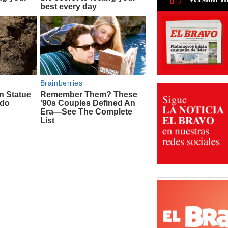
mejoramie
colonias 
02 Ago 202