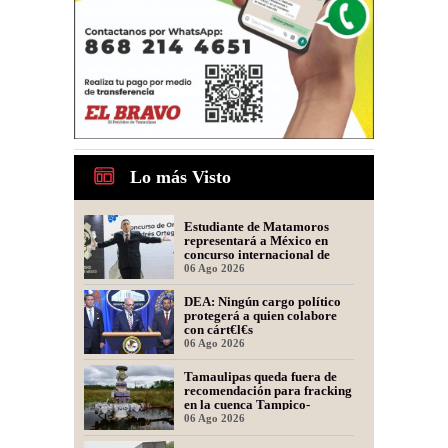
Lo más Visto
Estudiante de Matamoros
representará a México en
concurso internacional de
oratoria en Perú
06 Ago 2026
DEA: Ningún cargo político
protegerá a quien colabore
con cárt€l€s
06 Ago 2026
Tamaulipas queda fuera de
recomendación para fracking
en la cuenca Tampico-
Misantla, informa comité
06 Ago 2026
científico