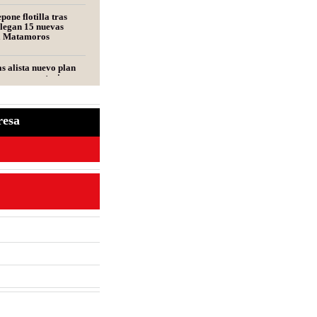
pone flotilla tras
llegan 15 nuevas
a Matamoros
s alista nuevo plan
perar exportaciones
resa
entante de una
udas frecuentes