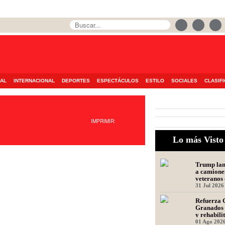
AL
INTERNACIONAL
DEPORTES
ESPECTÁCULOS
ESTILO
SOCIALES
CLASIF
IMPRIMIR:
Lo más Visto
Trump lanz
a camione
veteranos 
31 Jul 2026
Refuerza 
Granados 
y rehabili
Presidente
01 Ago 202