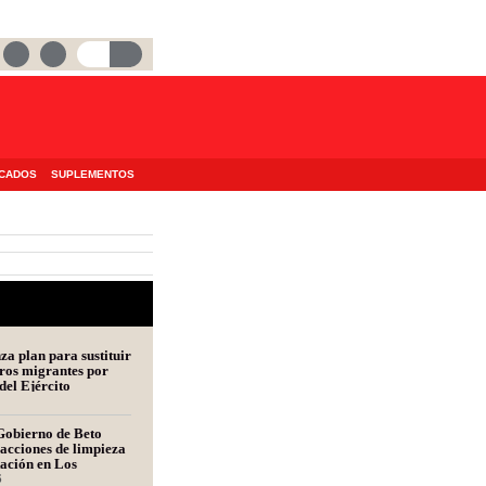
ICADOS
SUPLEMENTOS
a plan para sustituir
ros migrantes por
del Ejército
Gobierno de Beto
acciones de limpieza
tación en Los
s
6