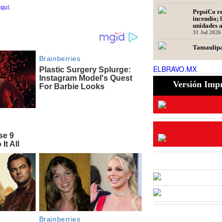
quí.
PepsiCo re
incendio; 
unidades 
31 Jul 2026
Tamaulipa
para recu
de ganado
ELBRAVO.MX
31 Jul 2026
Versión Imp
Ser repres
fintech: d
30 Jul 2026