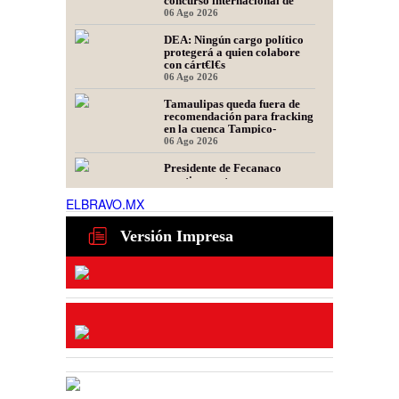
concurso internacional de
oratoria en Perú
06 Ago 2026
DEA: Ningún cargo político
protegerá a quien colabore
con cárt€l€s
06 Ago 2026
Tamaulipas queda fuera de
recomendación para fracking
en la cuenca Tampico-
Misantla, informa comité
06 Ago 2026
científico
Presidente de Fecanaco
cuestiona retenes en
carreteras de Tamaulipas;
ELBRAVO.MX
afirma que generan molestias
06 Ago 2026
Habrá auge laboral para
Versión Impresa
operadores de maquinaria
03 Ago 2026