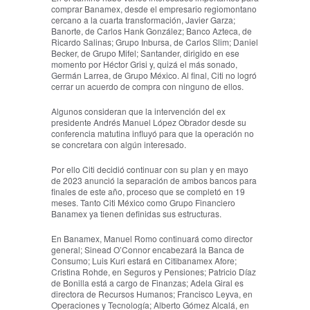
comprar Banamex, desde el empresario regiomontano
cercano a la cuarta transformación, Javier Garza;
Banorte, de Carlos Hank González; Banco Azteca, de
Ricardo Salinas; Grupo Inbursa, de Carlos Slim; Daniel
Becker, de Grupo Mifel; Santander, dirigido en ese
momento por Héctor Grisi y, quizá el más sonado,
Germán Larrea, de Grupo México. Al final, Citi no logró
cerrar un acuerdo de compra con ninguno de ellos.
Algunos consideran que la intervención del ex
presidente Andrés Manuel López Obrador desde su
conferencia matutina influyó para que la operación no
se concretara con algún interesado.
Por ello Citi decidió continuar con su plan y en mayo
de 2023 anunció la separación de ambos bancos para
finales de este año, proceso que se completó en 19
meses. Tanto Citi México como Grupo Financiero
Banamex ya tienen definidas sus estructuras.
En Banamex, Manuel Romo continuará como director
general; Sinead O’Connor encabezará la Banca de
Consumo; Luis Kuri estará en Citibanamex Afore;
Cristina Rohde, en Seguros y Pensiones; Patricio Díaz
de Bonilla está a cargo de Finanzas; Adela Giral es
directora de Recursos Humanos; Francisco Leyva, en
Operaciones y Tecnología; Alberto Gómez Alcalá, en