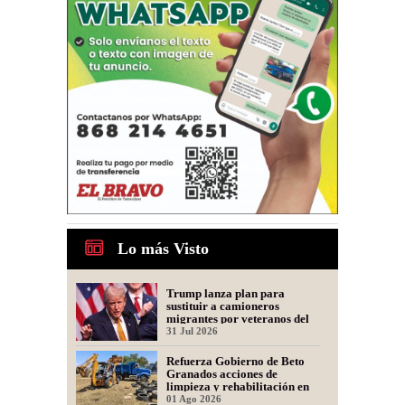
Lo más Visto
Trump lanza plan para
sustituir a camioneros
migrantes por veteranos del
Ejército
31 Jul 2026
Refuerza Gobierno de Beto
Granados acciones de
limpieza y rehabilitación en
Los Presidentes
01 Ago 2026