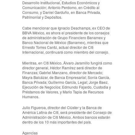
Desarrollo Institucional, Estudios Económicos y
Comunicación; Antonio Perdomo, en Crédito al
Consumo, y Daniel Garduño, en Banca Privada,
Patrimonial y Depósitos.
Cabe mencionar que Ignacio Deschamps, ex CEO de
BBVA México, es ahora el presidente de los consejos
de administración de Grupo Financiero Banamex y
Banco Nacional de México (Banamex), mientras que
Ernesto Torres Cantú, actual director de Citi
Internacional, continuará como miembro del consejo.
Mientras, en Citi México, Álvaro Jaramillo fungirá como
director general, Héctor Ramírez será director de
Finanzas; Gabriel Manzano, director de Mercado;
Mayra Balcázar, de Banca Empresarial; Sonia García,
Banca Privada; Guillermo García, Legal; Jorge Baez,
Ejecución de Negocios; Edmundo Fajardo, Custodia y
Préstamos de Valores, y Mario Tapia de Recursos
Humanos.
Julio Figueroa, director del Clúster y la Banca de
América Latina de Citi, será presidente del Consejo de
Administración de Citi México. Ambos bancos estarán
dentro de los 10 más importantes del país.
Agencias