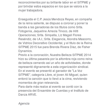
reconocimientos por su brillante labor en el SITPME y
por brindar estos espacios en los que se valora a la
mujer trabajadora.
Enseguida el C.P. Jesús Mendoza Reyes, en compaña
de la reina saliente, se dispuso a coronar y poner la
banda a las ganadoras de los títulos como Srita.
Fotogenia, Jaqueline Arreola Tinoco, de Hilti
Operaciones; Srita. Simpatia, Liz Magali Flores
Reséndiz, de I.A.I.; Srita. Elegancia, Alondra Mascorro,
de Vidrios Decorativo Occidental, y el título de la Reina
SITPME 2015 fue para Brenda Rivera Díaz, de Fisher
Dynamics.
Previo a la coronación, Nuestra Belleza SITPME 2014
hizo su última pasarela por la alfombra roja como reina
de belleza cerrando así un año de actividades, donde
representó dignamente a esta organización sindical.
En el evento se presentó al ganador de "La Voz
SITPME", categoría Libre, el joven Ali Miguel, quien
entonó la canción que lo llevó a la cima, reviviendo
momentos de gran relevancia.
Para darle más realce al evento se contó con la
presencia del Ensamble de Cuerdas y el Instituto de
Danza ARVE.
Agencia