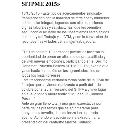
SITPME 2015»
16/10/2015 - Este tipo de acercamientos sindicato-
trabajador son con la finalidad de fortalecer y mantener
el bienestar integral, logrando con ello condiciones
dignas laborales y satisfactorias, que les permiten
seguir con el acuerdo de los lineamientos establecidos
por la Ley del Trabajo y la CTM, y con la convicción de
reconocer las virtudes de la mujer trabajadora.
El 10 de octubre 18 hermosas jovencitas tuvieron la
oportunidad de poner en alto a su empresa afiliada y
de vivir nuevas emociones, participando en el Décimo
Certamen "Nuestra Belleza SITPME 2015", evento que
ya es tradición no sólo en los agremiados sino en
todos los matamorenses.
Este trascendental certamen forma parte de la lluvia de
festejos que se vienen realizando a partir del 1 de
octubre por el 25 aniversario del SITPME y tuvo lugar
en el auditorio y ahora teatro “Lic. Joaquín Gamboa
Pascoe”.
Ante un gran lleno total y una gran expectativa por
parte de los presentes que se aglomeraron para
apoyar a su favorita, dio comienzo tan esperado
evento. Abriendo el espacio con la extraordinaria
presentación del cantautor Marcos Gallardo.