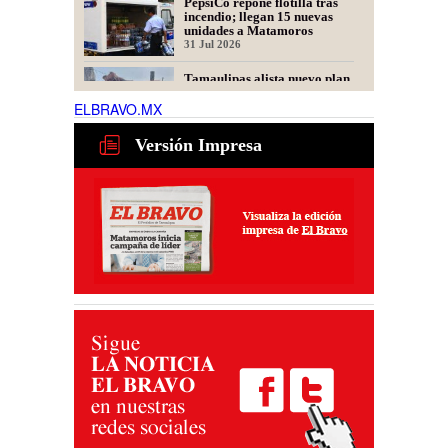
PepsiCo repone flotilla tras
incendio; llegan 15 nuevas
unidades a Matamoros
31 Jul 2026
Tamaulipas alista nuevo plan
para recuperar exportaciones
de ganado
ELBRAVO.MX
31 Jul 2026
Versión Impresa
Ser representante de una
fintech: dudas frecuentes
30 Jul 2026