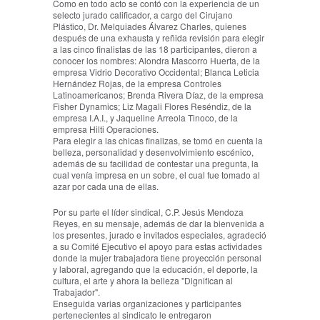
Como en todo acto se contó con la experiencia de un
selecto jurado calificador, a cargo del Cirujano
Plástico, Dr. Melquiades Álvarez Charles, quienes
después de una exhausta y reñida revisión para elegir
a las cinco finalistas de las 18 participantes, dieron a
conocer los nombres: Alondra Mascorro Huerta, de la
empresa Vidrio Decorativo Occidental; Blanca Leticia
Hernández Rojas, de la empresa Controles
Latinoamericanos; Brenda Rivera Díaz, de la empresa
Fisher Dynamics; Liz Magali Flores Reséndiz, de la
empresa I.A.I., y Jaqueline Arreola Tinoco, de la
empresa Hilti Operaciones.
Para elegir a las chicas finalizas, se tomó en cuenta la
belleza, personalidad y desenvolvimiento escénico,
además de su facilidad de contestar una pregunta, la
cual venía impresa en un sobre, el cual fue tomado al
azar por cada una de ellas.
Por su parte el líder sindical, C.P. Jesús Mendoza
Reyes, en su mensaje, además de dar la bienvenida a
los presentes, jurado e invitados especiales, agradeció
a su Comité Ejecutivo el apoyo para estas actividades
donde la mujer trabajadora tiene proyección personal
y laboral, agregando que la educación, el deporte, la
cultura, el arte y ahora la belleza "Dignifican al
Trabajador".
Enseguida varias organizaciones y participantes
pertenecientes al sindicato le entregaron