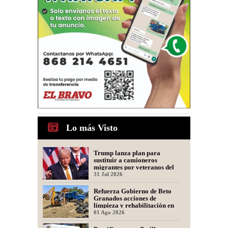
Lo más Visto
Trump lanza plan para
sustituir a camioneros
migrantes por veteranos del
Ejército
31 Jul 2026
Refuerza Gobierno de Beto
Granados acciones de
limpieza y rehabilitación en
Los Presidentes
01 Ago 2026