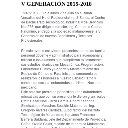
V GENERACIÓN 2015-2018
7/07/2018 -
El día lunes 2 de julio en el salón
Versalles del Hotel Residencial Inn & Suites, el Centro
de Bachillerato Tecnológico, Industrial y de Servicios
No. 275, que dirige el director, Ing. Clemente Cuéllar
Palomino, entregó a la sociedad matamorense la VI
Generación de nuevos Bachilleres y Técnicos
Profesionales.
En este evento estuvieron presentes padres de familia,
personal docente y administrativo para acompañar y
felicitar a los alumnos que cumplieron exitosamente
sus estudios técnicos en Mecatrónica, Programación,
Laboratorio Clínico y Soporte y Mantenimiento del
Equipo de Cómputo. Para iniciar la ceremonia se
realizaron los honores a nuestro Lábaro Patrio y
cambio de escolta, entonándose el Himno Nacional
mexicano.
Este acto fue presidido por distinguidas autoridades
educativas que con su presencia le dieron gran realce:
Profr. César Noé Garza García, Coordinador del
Sindicato de Maestros Sección Matamoros; Ing.
Gregorio Álvarez Cardoza, Subdirector del Instituto
Tecnológico de Matamoros; Ing. José Francisco
Barrera Saldaña, Jefe del Departamento de Proyectos;
Rafael Ovidio Salas, alcalde de la heroica Matamoros