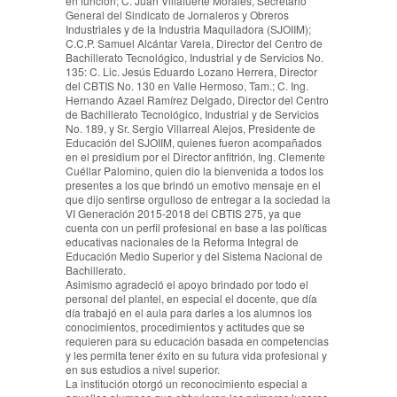
en función; C. Juan Villafuerte Morales, Secretario
General del Sindicato de Jornaleros y Obreros
Industriales y de la Industria Maquiladora (SJOIIM);
C.C.P. Samuel Alcántar Varela, Director del Centro de
Bachillerato Tecnológico, Industrial y de Servicios No.
135: C. Lic. Jesús Eduardo Lozano Herrera, Director
del CBTIS No. 130 en Valle Hermoso, Tam.; C. Ing.
Hernando Azael Ramírez Delgado, Director del Centro
de Bachillerato Tecnológico, Industrial y de Servicios
No. 189, y Sr. Sergio Villarreal Alejos, Presidente de
Educación del SJOIIM, quienes fueron acompañados
en el presidium por el Director anfitrión, Ing. Clemente
Cuéllar Palomino, quien dio la bienvenida a todos los
presentes a los que brindó un emotivo mensaje en el
que dijo sentirse orgulloso de entregar a la sociedad la
VI Generación 2015-2018 del CBTIS 275, ya que
cuenta con un perfil profesional en base a las políticas
educativas nacionales de la Reforma Integral de
Educación Medio Superior y del Sistema Nacional de
Bachillerato.
Asimismo agradeció el apoyo brindado por todo el
personal del plantel, en especial el docente, que día
día trabajó en el aula para darles a los alumnos los
conocimientos, procedimientos y actitudes que se
requieren para su educación basada en competencias
y les permita tener éxito en su futura vida profesional y
en sus estudios a nivel superior.
La institución otorgó un reconocimiento especial a