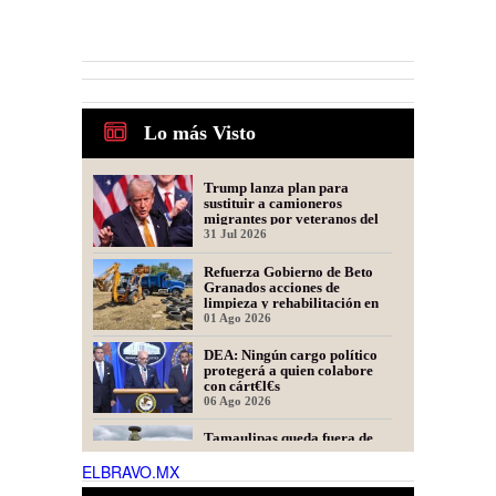
Lo más Visto
Trump lanza plan para
sustituir a camioneros
migrantes por veteranos del
Ejército
31 Jul 2026
Refuerza Gobierno de Beto
Granados acciones de
limpieza y rehabilitación en
Los Presidentes
01 Ago 2026
DEA: Ningún cargo político
protegerá a quien colabore
con cárt€l€s
06 Ago 2026
Tamaulipas queda fuera de
recomendación para fracking
en la cuenca Tampico-
ELBRAVO.MX
Misantla, informa comité
06 Ago 2026