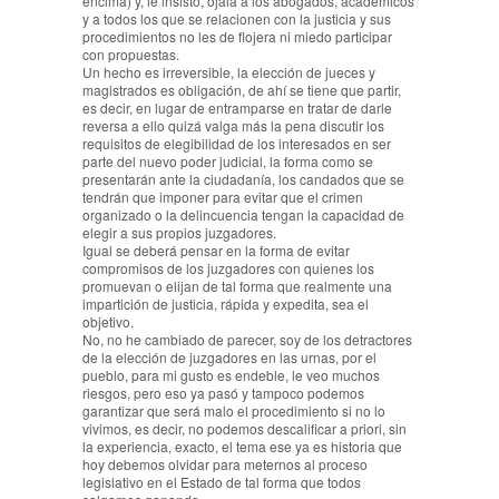
encima) y, le insisto, ojalá a los abogados, académicos
y a todos los que se relacionen con la justicia y sus
procedimientos no les de flojera ni miedo participar
con propuestas.
Un hecho es irreversible, la elección de jueces y
magistrados es obligación, de ahí se tiene que partir,
es decir, en lugar de entramparse en tratar de darle
reversa a ello quizá valga más la pena discutir los
requisitos de elegibilidad de los interesados en ser
parte del nuevo poder judicial, la forma como se
presentarán ante la ciudadanía, los candados que se
tendrán que imponer para evitar que el crimen
organizado o la delincuencia tengan la capacidad de
elegir a sus propios juzgadores.
Igual se deberá pensar en la forma de evitar
compromisos de los juzgadores con quienes los
promuevan o elijan de tal forma que realmente una
impartición de justicia, rápida y expedita, sea el
objetivo.
No, no he cambiado de parecer, soy de los detractores
de la elección de juzgadores en las urnas, por el
pueblo, para mi gusto es endeble, le veo muchos
riesgos, pero eso ya pasó y tampoco podemos
garantizar que será malo el procedimiento si no lo
vivimos, es decir, no podemos descalificar a priori, sin
la experiencia, exacto, el tema ese ya es historia que
hoy debemos olvidar para meternos al proceso
legislativo en el Estado de tal forma que todos