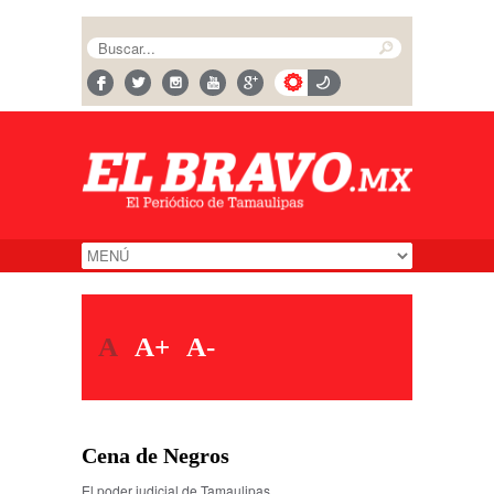
A
A+
A-
Cena de Negros
El poder judicial de Tamaulipas…