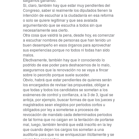
salgamos ganando.
Si, claro, también hay que estar muy pendientes del
Congreso, saber si realmente los diputados tienen la
intención de escuchar a la ciudadanía en esa reforma
o solo se quiere legitimar y que sea avalada
argumentando que se escucha a todos sin que
necesariamente sea cierto.
Otra cosa que valdrá la pena, desde hoy, es comenzar
a escuchar nombres de personas que han tenido un
buen desempeño en esos órganos para aprovechar
sus experiencias porque no todos ni todas han sido
malos.
Efectivamente, también hay que ir conociendo lo
podrido de ese poder para deshacernos de lo malo,
asegurarnos que la renovación no se vaya a fincar
sobre lo peorcito porque suele suceder.
Obvio, habrá que estar pendientes de quienes serán
los encargados de revisar las propuestas, obligar a
que todas y todos los candidatos se sometan a los
exámenes de control y confianza, a la 3 de 3, igual se
antoja, por ejemplo, buscar formas de que los jueces y
magistrados sean elegidos por periodos cortos u
obligados por ley a someterse a procesos de
revocación de mandato cada determinados periodos
de tal forma que no caigan en la tentación de portarse
mal, luego, también tendrá que está inscrito en la ley
que cuando dejen los cargos los sometan a una
auditoria para que no se enriquezcan ilícitamente y se