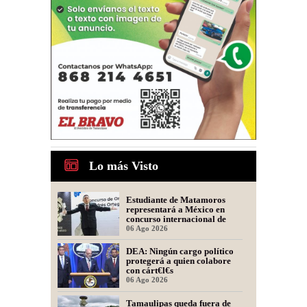
Lo más Visto
Estudiante de Matamoros
representará a México en
concurso internacional de
oratoria en Perú
06 Ago 2026
DEA: Ningún cargo político
protegerá a quien colabore
con cárt€l€s
06 Ago 2026
Tamaulipas queda fuera de