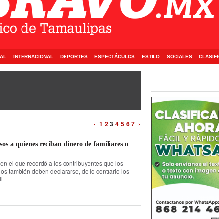
AL
INTERNACIONAL
DEPORTES
ESPECTÁCULOS
ESTILO
SOCIALES
CLASIF
‹
1
2
3
4
5
6
7
›
os a quienes reciban dinero de familiares o
en el que recordó a los contribuyentes que los
gos también deben declararse, de lo contrario los
ll