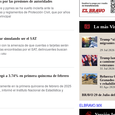
s por las presiones de autoridades
s y pymes se ha vuelto incierta ante la
as y reglamentos de Protección Civil, que por años
rincipal
Lo más Vi
ar simulando ser el SAT
Trump “sí 
migrantes
 y con la amenaza de que cuentas o tarjetas serán
as encontradas por el SAT, delincuentes buscan
29 Jul 2026
a usu
Trump lanz
a camione
veteranos 
31 Jul 2026
legó a 3.74% en primera quincena de febrero
Refuerza 
Granados 
y rehabili
eramente en la primera quincena de febrero de 2025
Presidente
01 Ago 202
, informó el Instituto Nacional de Estadística y
BRAVO 29 de Julio de
ELBRAVO.MX
29 Jul 2026
Ser repres
Versión I