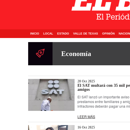
INICIO
LOCAL
ESTADO
VALLE DE TEXAS
OPINIÓN
NACION
Economía
20 Oct 2025
El SAT multará con 35 mil pes
amigos
El SAT lanzó un importante aviso 
prestamos entre familiares y ami
infractores deberán pagar una mi
LEER MÁS
16 Oct 2025