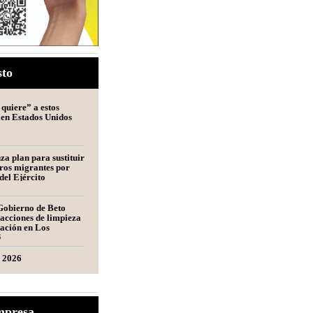
sto
quiere” a estos
 en Estados Unidos
a plan para sustituir
ros migrantes por
del Ejército
Gobierno de Beto
acciones de limpieza
tación en Los
s
6
l 2026
entante de una
mpresa