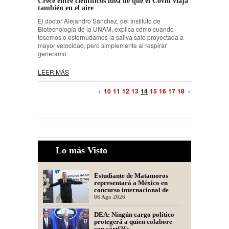
Crece entre científicos idea de que el Covid viaja
también en el aire
El doctor Alejandro Sánchez, del Instituto de
Biotecnología de la UNAM, explica cómo cuando
tosemos o estornudamos la saliva sale proyectada a
mayor velocidad, pero simplemente al respirar
generamo
LEER MÁS
‹
10
11
12
13
14
15
16
17
18
›
Lo más Visto
Estudiante de Matamoros
representará a México en
concurso internacional de
oratoria en Perú
06 Ago 2026
DEA: Ningún cargo político
protegerá a quien colabore
con cárt€l€s