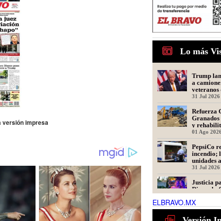
Lo más Vi
Trump lanz
a camione
veteranos 
31 Jul 2026
Refuerza 
Granados 
la versión impresa
y rehabili
Presidente
01 Ago 202
PepsiCo re
incendio; 
unidades 
31 Jul 2026
Justicia p
Dinorah: 
en Matamo
ELBRAVO.MX
Asesinada
31 Jul 2026
Tamaulipa
Versión I