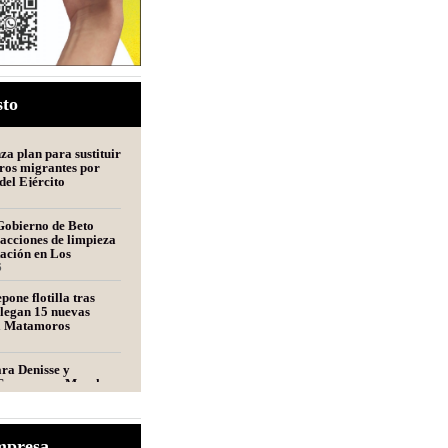
sto
a plan para sustituir
ros migrantes por
del Ejército
Gobierno de Beto
acciones de limpieza
tación en Los
s
6
pone flotilla tras
llegan 15 nuevas
a Matamoros
ara Denisse y
Convocan a Marcha
ros por las Mellizas
s
s alista nuevo plan
mpresa