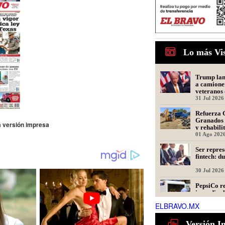
Lo más Vi
Trump lanz
a camione
veteranos 
31 Jul 2026
Refuerza 
Granados 
la versión impresa
y rehabili
Presidente
01 Ago 202
Ser repres
fintech: d
30 Jul 2026
PepsiCo re
incendio; 
unidades 
ELBRAVO.MX
31 Jul 2026
Tamaulipa
Versión I