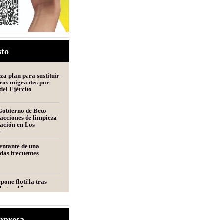
sto
a plan para sustituir
ros migrantes por
del Ejército
Gobierno de Beto
acciones de limpieza
tación en Los
s
6
entante de una
udas frecuentes
pone flotilla tras
llegan 15 nuevas
a Matamoros
s alista nuevo plan
mpresa