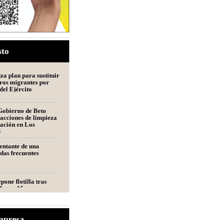
sto
a plan para sustituir
ros migrantes por
del Ejército
Gobierno de Beto
acciones de limpieza
tación en Los
s
6
entante de una
udas frecuentes
pone flotilla tras
llegan 15 nuevas
a Matamoros
s alista nuevo plan
mpresa