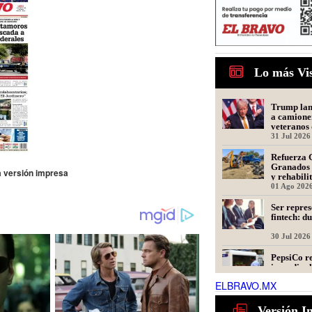
Lo más Vi
Trump lanz
a camione
veteranos 
31 Jul 2026
Refuerza 
Granados 
la versión impresa
y rehabili
Presidente
01 Ago 202
Ser repres
fintech: d
30 Jul 2026
PepsiCo re
incendio; 
unidades 
ELBRAVO.MX
31 Jul 2026
Tamaulipa
Versión I