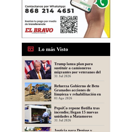
Lo más Visto
Trump lanza plan para
sustituir a camioneros
migrantes por veteranos del
Ejército
31 Jul 2026
Refuerza Gobierno de Beto
Granados acciones de
limpieza y rehabilitación en
Los Presidentes
01 Ago 2026
PepsiCo repone flotilla tras
incendio; llegan 15 nuevas
unidades a Matamoros
31 Jul 2026
Justicia para Denisse y