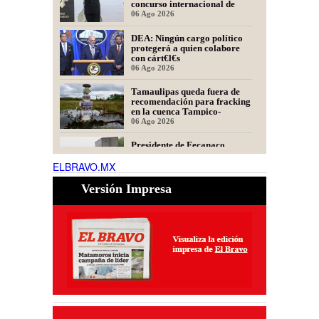
concurso internacional de
oratoria en Perú
06 Ago 2026
DEA: Ningún cargo político
protegerá a quien colabore
con cárt€l€s
06 Ago 2026
Tamaulipas queda fuera de
recomendación para fracking
en la cuenca Tampico-
Misantla, informa comité
06 Ago 2026
científico
Presidente de Fecanaco
cuestiona retenes en
carreteras de Tamaulipas;
ELBRAVO.MX
afirma que generan molestias
06 Ago 2026
Versión Impresa
Autoridades buscan a “El
Crocs”, presunto responsable
de al menos 24 robos a
tiendas en Matamoros
06 Ago 2026