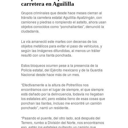
carretera en Aguililla
Grupos criminales que desde hace meses cierran al
tránsito la carretera estatal Aguililla-Apatzingán, con
camiones y piedras o rompiendo el asfalto, ahora usan
objetos conocidos como “ponchallantas”, denunció la
ciudadanía.
La vía amaneció este martes con decenas de los
objetos metálicos para evitar el paso de vehículos, y
según las imágenes difundidas, al menos un tráiler
resultó con una llanta ponchada.
Estos bloqueos ocurren pese a la presencia de la
Policía estatal, del Ejército mexicano y de la Guardia
Nacional desde hace más de un mes.
“Efectivamente a la altura de Potrerillos nos
encontramos con el lugar de siempre, el que siempre
está dañado por la delincuencia, todavía no llegaban
los estatales ahí, pero estaba lleno de esas cosas que
ponchan las llantas, incluso me encontré un camión
ponchado”, narró un residente.
“Pasando el puente, del otro lado, acá después del
Terrero, rumbo a División del Norte, nos encontramos
eso, están los estatales quitando un camión que