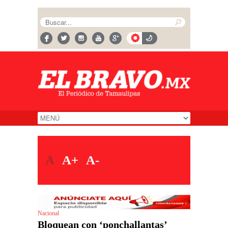
A
A+
A-
Nacional
Bloquean con ‘ponchallantas’