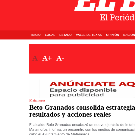
INICIO
LOCAL
ESTADO
VALLE DE TEXAS
OPINIÓN
NACION
A
A+
A-
Matamoros
Beto Granados consolida estrategia
resultados y acciones reales
El alcalde Beto Granados encabezó un nuevo ejercicio de inform
Matamoros Informa, un encuentro con los medios de comunicació
cabo el Ayuntamiento de Matamoros.