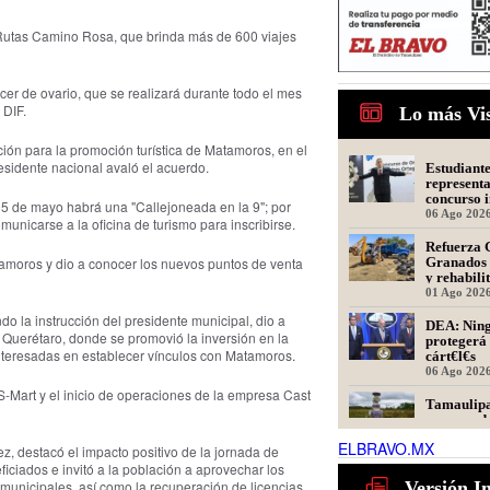
 Rutas Camino Rosa, que brinda más de 600 viajes
r de ovario, que se realizará durante todo el mes
 DIF.
Lo más Vi
ión para la promoción turística de Matamoros, en el
sidente nacional avaló el acuerdo.
Estudiant
represent
concurso i
15 de mayo habrá una "Callejoneada en la 9"; por
oratoria e
06 Ago 202
unicarse a la oficina de turismo para inscribirse.
Refuerza 
Granados 
tamoros y dio a conocer los nuevos puntos de venta
y rehabili
Presidente
01 Ago 202
do la instrucción del presidente municipal, dio a
DEA: Ning
 Querétaro, donde se promovió la inversión en la
protegerá 
teresadas en establecer vínculos con Matamoros.
cárt€l€s
06 Ago 202
-Mart y el inicio de operaciones de la empresa Cast
Tamaulipa
recomenda
en la cue
ELBRAVO.MX
informa co
ez, destacó el impacto positivo de la jornada de
06 Ago 202
ciados e invitó a la población a aprovechar los
President
Versión I
municipales, así como la recuperación de licencias