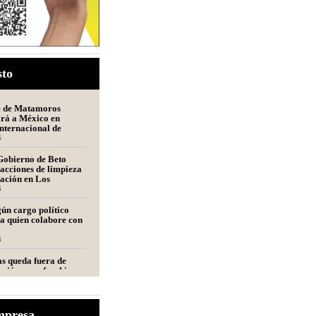
sto
e de Matamoros
ará a México en
nternacional de
n Perú
6
Gobierno de Beto
acciones de limpieza
tación en Los
s
6
ún cargo político
a quien colabore con
6
s queda fuera de
ción para fracking
nca Tampico-Misantla,
mité científico
6
e de Fecanaco
mpresa