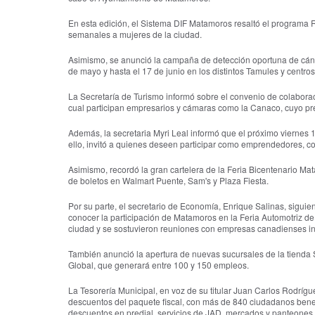
En esta edición, el Sistema DIF Matamoros resaltó el programa
semanales a mujeres de la ciudad.
Asimismo, se anunció la campaña de detección oportuna de cánce
de mayo y hasta el 17 de junio en los distintos Tamules y centros
La Secretaría de Turismo informó sobre el convenio de colaborac
cual participan empresarios y cámaras como la Canaco, cuyo pre
Además, la secretaria Myri Leal informó que el próximo viernes 
ello, invitó a quienes deseen participar como emprendedores, com
Asimismo, recordó la gran cartelera de la Feria Bicentenario Ma
de boletos en Walmart Puente, Sam's y Plaza Fiesta.
Por su parte, el secretario de Economía, Enrique Salinas, siguien
conocer la participación de Matamoros en la Feria Automotriz de
ciudad y se sostuvieron reuniones con empresas canadienses in
También anunció la apertura de nuevas sucursales de la tienda S
Global, que generará entre 100 y 150 empleos.
La Tesorería Municipal, en voz de su titular Juan Carlos Rodrígu
descuentos del paquete fiscal, con más de 840 ciudadanos benefi
descuentos en predial, servicios de JAD, mercados y panteones 