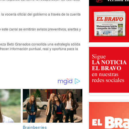
cuestiona 
de Tamaul
generan m
06 Ago 202
la vocería oficial del gobierno a través de la cuenta
 este canal se emitirán avisos preventivos, alertas y
eza Beto Granados consolida una estrategia sólida
ecer información puntual, real y oportuna para la