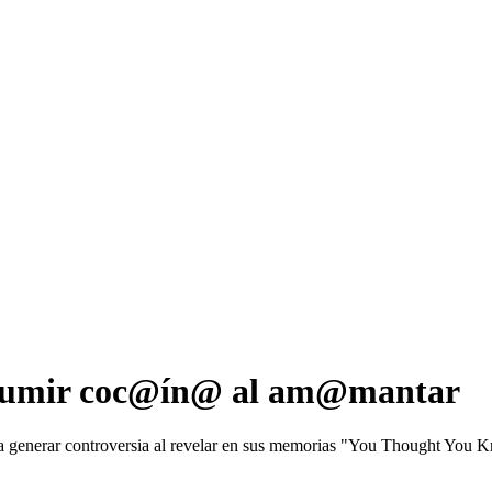
nsumir coc@ín@ al am@mantar
 a generar controversia al revelar en sus memorias "You Thought You 