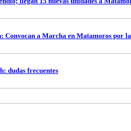
ncendio; llegan 15 nuevas unidades a Matamo
ah: Convocan a Marcha en Matamoros por la
ch: dudas frecuentes