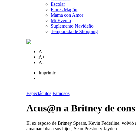
Escolar
Flores Magón
Mamá con Amor
Mi Evento
Suplemento Navideño
Temporada de Shopping
A
A+
A-
Imprimir:
Espectáculos
Famosos
Acus@n a Britney de co
El ex esposo de Britney Spears, Kevin Federline, volvió
amamantaba a sus hijos, Sean Preston y Jayden