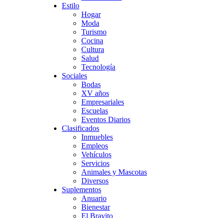
Estilo
Hogar
Moda
Turismo
Cocina
Cultura
Salud
Tecnología
Sociales
Bodas
XV años
Empresariales
Escuelas
Eventos Diarios
Clasificados
Inmuebles
Empleos
Vehículos
Servicios
Animales y Mascotas
Diversos
Suplementos
Anuario
Bienestar
El Bravito