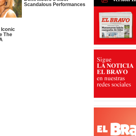
para recu
de ganado
31 Jul 2026