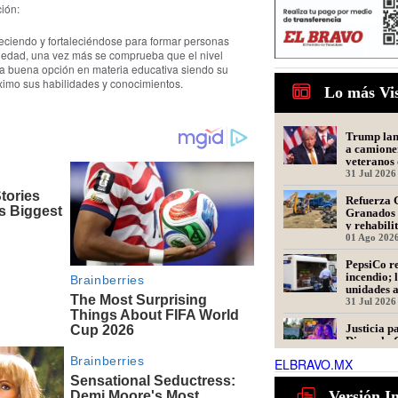
ción:
eciendo y fortaleciéndose para formar personas
iedad, una vez más se comprueba que el nivel
a buena opción en materia educativa siendo su
imo sus habilidades y conocimientos.
Lo más Vi
Trump lanz
a camione
veteranos 
31 Jul 2026
Refuerza 
Granados 
y rehabili
Presidente
01 Ago 202
PepsiCo re
incendio; 
unidades 
31 Jul 2026
Justicia p
Dinorah: 
en Matamo
ELBRAVO.MX
Asesinada
31 Jul 2026
Tamaulipa
Versión I