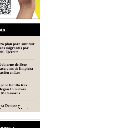
sto
a plan para sustituir
ros migrantes por
del Ejército
Gobierno de Beto
acciones de limpieza
tación en Los
s
6
pone flotilla tras
llegan 15 nuevas
a Matamoros
ara Denisse y
Convocan a Marcha
ros por las Mellizas
s
s alista nuevo plan
mpresa