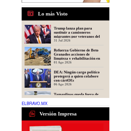
Lo más Visto
Trump lanza plan para
sustituir a camioneros
migrantes por veteranos del
Ejército
31 Jul 2026
Refuerza Gobierno de Beto
Granados acciones de
limpieza y rehabilitación en
Los Presidentes
01 Ago 2026
DEA: Ningún cargo político
protegerá a quien colabore
con cárt€l€s
06 Ago 2026
Tamaulipas queda fuera de
recomendación para fracking
en la cuenca Tampico-
ELBRAVO.MX
Misantla, informa comité
06 Ago 2026
científico
Versión Impresa
Presidente de Fecanaco
cuestiona retenes en
carreteras de Tamaulipas;
afirma que generan molestias
06 Ago 2026