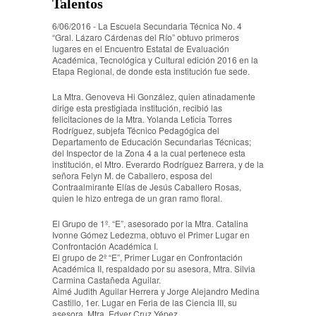
Talentos
6/06/2016 - La Escuela Secundaria Técnica No. 4
“Gral. Lázaro Cárdenas del Río” obtuvo primeros
lugares en el Encuentro Estatal de Evaluación
Académica, Tecnológica y Cultural edición 2016 en la
Etapa Regional, de donde esta institución fue sede.
La Mtra. Genoveva Hi González, quien atinadamente
dirige esta prestigiada institución, recibió las
felicitaciones de la Mtra. Yolanda Leticia Torres
Rodríguez, subjefa Técnico Pedagógica del
Departamento de Educación Secundarias Técnicas;
del Inspector de la Zona 4 a la cual pertenece esta
institución, el Mtro. Everardo Rodríguez Barrera, y de la
señora Felyn M. de Caballero, esposa del
Contraalmirante Elías de Jesús Caballero Rosas,
quien le hizo entrega de un gran ramo floral.
El Grupo de 1º. “E”, asesorado por la Mtra. Catalina
Ivonne Gómez Ledezma, obtuvo el Primer Lugar en
Confrontación Académica I.
El grupo de 2º “E”, Primer Lugar en Confrontación
Académica II, respaldado por su asesora, Mtra. Silvia
Carmina Castañeda Aguilar.
Aimé Judith Aguilar Herrera y Jorge Alejandro Medina
Castillo, 1er. Lugar en Feria de las Ciencia III, su
asesora, Mtra. Edyer Cruz Yépez.