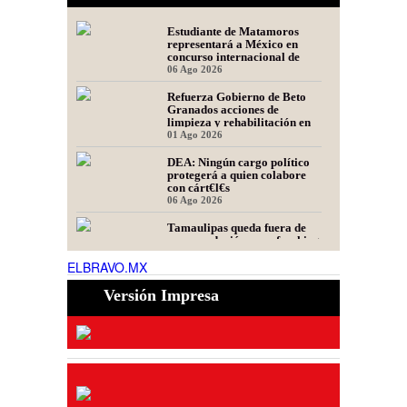
Estudiante de Matamoros
representará a México en
concurso internacional de
oratoria en Perú
06 Ago 2026
Refuerza Gobierno de Beto
Granados acciones de
limpieza y rehabilitación en
Los Presidentes
01 Ago 2026
DEA: Ningún cargo político
protegerá a quien colabore
con cárt€l€s
06 Ago 2026
Tamaulipas queda fuera de
recomendación para fracking
en la cuenca Tampico-
ELBRAVO.MX
Misantla, informa comité
06 Ago 2026
científico
Versión Impresa
Presidente de Fecanaco
cuestiona retenes en
carreteras de Tamaulipas;
afirma que generan molestias
06 Ago 2026