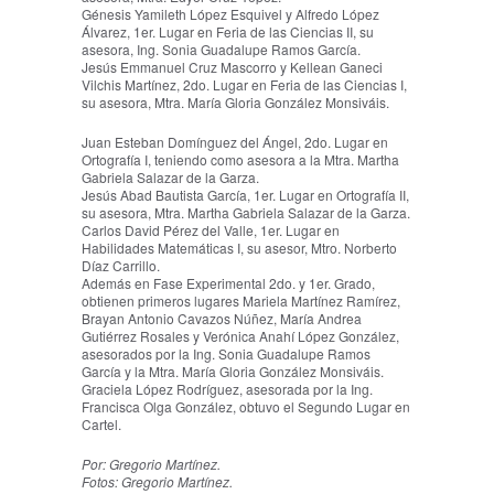
Génesis Yamileth López Esquivel y Alfredo López
Álvarez, 1er. Lugar en Feria de las Ciencias II, su
asesora, Ing. Sonia Guadalupe Ramos García.
Jesús Emmanuel Cruz Mascorro y Kellean Ganeci
Vilchis Martínez, 2do. Lugar en Feria de las Ciencias I,
su asesora, Mtra. María Gloria González Monsiváis.
Juan Esteban Domínguez del Ángel, 2do. Lugar en
Ortografía I, teniendo como asesora a la Mtra. Martha
Gabriela Salazar de la Garza.
Jesús Abad Bautista García, 1er. Lugar en Ortografía II,
su asesora, Mtra. Martha Gabriela Salazar de la Garza.
Carlos David Pérez del Valle, 1er. Lugar en
Habilidades Matemáticas I, su asesor, Mtro. Norberto
Díaz Carrillo.
Además en Fase Experimental 2do. y 1er. Grado,
obtienen primeros lugares Mariela Martínez Ramírez,
Brayan Antonio Cavazos Núñez, María Andrea
Gutiérrez Rosales y Verónica Anahí López González,
asesorados por la Ing. Sonia Guadalupe Ramos
García y la Mtra. María Gloria González Monsiváis.
Graciela López Rodríguez, asesorada por la Ing.
Francisca Olga González, obtuvo el Segundo Lugar en
Cartel.
Por: Gregorio Martínez.
Fotos: Gregorio Martínez.