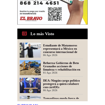
Lo más Visto
Estudiante de Matamoros
representará a México en
concurso internacional de
oratoria en Perú
06 Ago 2026
Refuerza Gobierno de Beto
Granados acciones de
limpieza y rehabilitación en
Los Presidentes
01 Ago 2026
DEA: Ningún cargo político
protegerá a quien colabore
con cárt€l€s
06 Ago 2026
Tamaulipas queda fuera de
recomendación para fracking
en la cuenca Tampico-